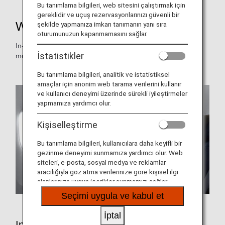
Bu tanımlama bilgileri, web sitesini çalıştırmak için
gereklidir ve uçuş rezervasyonlarınızı güvenli bir
Wi-Fi and Entertainment
şekilde yapmanıza imkan tanımanın yanı sıra
oturumunuzun kapanmamasını sağlar.
In-flight video and audio programs are changed on a
İstatistikler
monthly basis.
Bu tanımlama bilgileri, analitik ve istatistiksel
amaçlar için anonim web tarama verilerini kullanır
ve kullanıcı deneyimi üzerinde sürekli iyileştirmeler
yapmamıza yardımcı olur.
Kişiselleştirme
Bu tanımlama bilgileri, kullanıcılara daha keyifli bir
gezinme deneyimi sunmamıza yardımcı olur. Web
siteleri, e-posta, sosyal medya ve reklamlar
aracılığıyla göz atma verilerinize göre kişisel ilgi
alanlarınıza uygun içerikler sunmamızı sağlar.
Seçimi uygula ve kabul et
İptal
In-Flight Entertainment