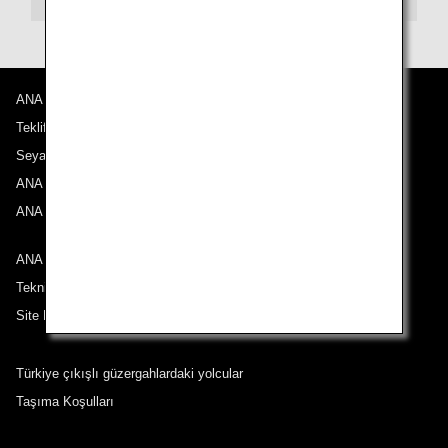
ANA Hakkında
Promosyon Kodları Hakkında
Teklifler ve Duyurular
Önceki ve sonraki 3 günün fiyatlarını karşılaştır
Seyahat Noktalarımız
ANA Deneyimi
・Gösterilen tarife, seçtiğiniz koşullara göre en iyi tekliftir.
ANA Mileage Club
・Gösterilen fiyat ve koltuk uygunluğu güncel olmayabilir. En son
koltuk uygunluk durumunu kontrol etmek için [Search] (Ara) düğmesini
kullanın.
ANA ile iletişime geçin
・Şu anda doğrulanamayan fiyata ilişkin şehirler/tarihler, yıldız
işaretiyle (*) gösterilir. Koltuk Bulunabilirliği ekranından en son bilgileri
Teknik Destek (Erişilebilirlik)
kontrol edin.
Site Haritası
・Tarife,
yakıt fazlaları
,
sigorta fazlaları
ve diğer geçerli vergiler/ücretler
gösterilen tutara dahildir. Tutar, bilet düzenlenirken tekrar
hesaplanacaktır ve değişiklik gösterebilir.
・Birden fazla havaalanı bulunan şehirlerde, havaalanları arasındaki
Türkiye çıkışlı güzergahlardaki yolcular
özel tarife fırsatları zaman zaman görüntülenebilir.
Taşıma Koşulları
Ara