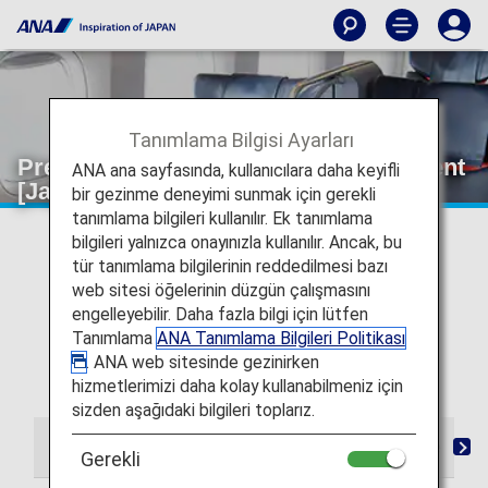
Tanımlama Bilgisi Ayarları
Premium Class Wi-Fi and entertainment
ANA ana sayfasında, kullanıcılara daha keyifli
[Japan Domestic Flights]
bir gezinme deneyimi sunmak için gerekli
tanımlama bilgileri kullanılır. Ek tanımlama
* For flights departing on or after May 19, 2026, the
bilgileri yalnızca onayınızla kullanılır. Ancak, bu
descriptions on the reservation search page for Japan
tür tanımlama bilgilerinin reddedilmesi bazı
domestic flights have been changed from "Premium
web sitesi öğelerinin düzgün çalışmasını
Class" and "Economy Class Seat" to "First Class
engelleyebilir. Daha fazla bilgi için lütfen
(Premium Class)" and "Economy Class" respectively.
Tanımlama
ANA Tanımlama Bilgileri Politikası
There are no plans for any changes to the service
. ANA web sitesinde gezinirken
following this change in terminology.
hizmetlerimizi daha kolay kullanabilmeniz için
sizden aşağıdaki bilgileri toplarız.
From Check-in to Boarding and Arrival
Lounge
S
Gerekli