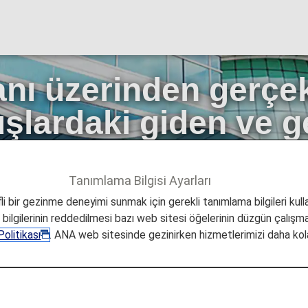
ı üzerinden gerçekl
uşlardaki giden ve g
Tanımlama Bilgisi Ayarları
Şehir Bilgileri
Tokyo Uluslararası Havaalanı (Haneda)
i bir gezinme deneyimi sunmak için gerekli tanımlama bilgileri kullan
lararası uçuşlardaki giden ve gelen yolcular için
a bilgilerinin reddedilmesi bazı web sitesi öğelerinin düzgün çalışmas
olitikası
. ANA web sitesinde gezinirken hizmetlerimizi daha kola