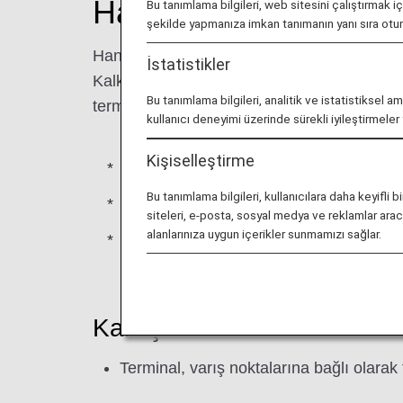
Haneda Havaalanı Kalk
Bu tanımlama bilgileri, web sitesini çalıştırmak i
şekilde yapmanıza imkan tanımanın yanı sıra ot
Haneda Havaalanı varışlı ve kalkışlı ANA ta
İstatistikler
Kalkış/varış terminaliniz (0) olarak görünü
Bu tanımlama bilgileri, analitik ve istatistiksel a
terminali bilgileri, kalkış tarihinden 2 gün 
kullanıcı deneyimi üzerinde sürekli iyileştirmele
Kişiselleştirme
Haneda Havaalanındaki terminaller hak
Bu tanımlama bilgileri, kullanıcılara daha keyif
Uçuş bilgileri, operasyonel nedenlerle d
siteleri, e-posta, sosyal medya ve reklamlar aracıl
alanlarınıza uygun içerikler sunmamızı sağlar.
Lütfen Haneda Havaalanı Terminal 2'de 
Kalkış
Terminal, varış noktalarına bağlı olarak f