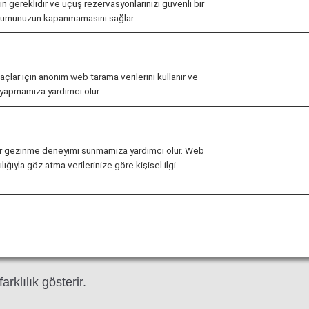
ış/Varış Terminalleri
çin gereklidir ve uçuş rezervasyonlarınızı güvenli bir
urumunuzun kapanmamasını sağlar.
rafından gerçekleştirilen uluslararası uçuşlar için hem T
yorsa varış/kalkışınız Terminal 2 veya Terminal 3 olarak 
maçlar için anonim web tarama verilerini kullanır ve
önce
Uçuş Durumu
sayfasında yer alacaktır.
r yapmamıza yardımcı olur.
kında daha fazla bilgi için bkz.
Haneda Uluslararası H
li bir gezinme deneyimi sunmamıza yardımcı olur. Web
eğişiklik gösterebilir.
ığıyla göz atma verilerinize göre kişisel ilgi
uluslararası ve iç uçuşlara yönelik kalkış alanlarının f
arklılık gösterir.