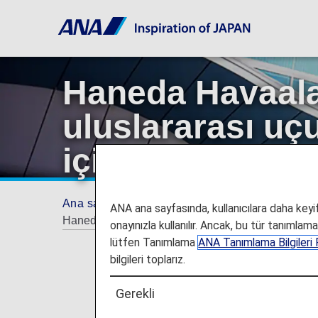
Haneda Havaalan
uluslararası uç
için
Ana sayfa
Seyahat Bilgileri
Havaalanı ve 
ANA ana sayfasında, kullanıcılara daha keyifl
Haneda Havaalanı üzerinden gerçekleştirilecek ulus
onayınızla kullanılır. Ancak, bu tür tanımlam
lütfen Tanımlama
ANA Tanımlama Bilgileri P
bilgileri toplarız.
Gerekli