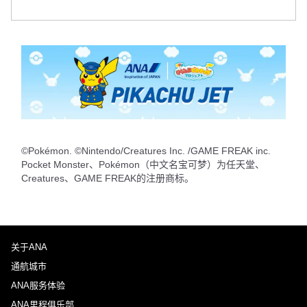
往返检索不同舱位
不指定票价类型
使用条件
去程出发日及时间段
选择日期
©Pokémon. ©Nintendo/Creatures Inc. /GAME FREAK inc.
不指定时间
Pocket Monster、Pokémon（中文名宝可梦）为任天堂、
Creatures、GAME FREAK的注册商标。
添加转机地及转机所需时间
回程出发日及时间段
关于ANA
通航城市
选择日期
ANA服务体验
ANA里程俱乐部