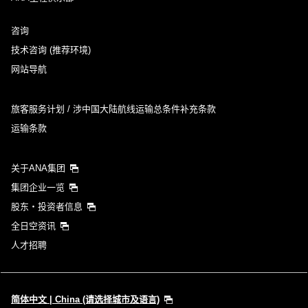
不指定时间
咨询
添加转机地及转机所需时间
技术咨询 (推荐环境)
网站导航
1人
旅客服务计划 / 涉中国大陆航线运输总条件补充条款
运输条款
关于ANA集团
关于促销代码
集团企业一览
比较前后三天的票价
股东・投资者信息
全日空资讯
・显示金额是所选条件下最优惠的票价。
人才招聘
・显示金额与空位情况可能不是最新信息。请通过[检索]按钮查询最新空
位情况。
・“*”为目前无法查询到金额的城市及日期。请在空位查询结果页面查看
最新信息。
・所显示的金额中包含票价、
燃油附加税
、
航空保险费
以及其他各种税金
简体中文 | China (请选择城市及语言)
和费用等。出票时可能会因再次计算而发生费用的变动。