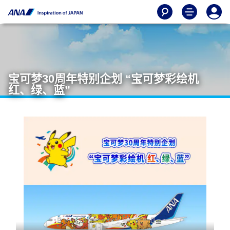
宝可梦30周年特别企划 “宝可梦彩绘机
红、绿、蓝”