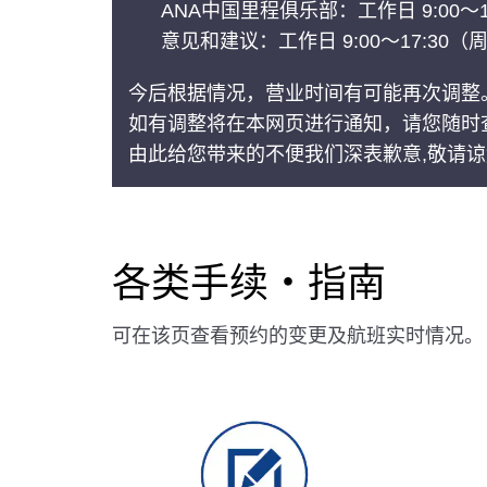
ANA中国里程俱乐部：工作日 9:00～
意见和建议：工作日 9:00～17:30
今后根据情况，营业时间有可能再次调整
如有调整将在本网页进行通知，请您随时
由此给您带来的不便我们深表歉意,敬请
各类手续・指南
可在该页查看预约的变更及航班实时情况。