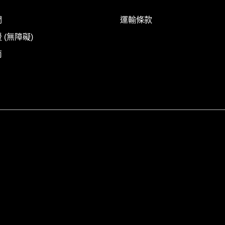
們
運輸條款
 (無障礙)
南