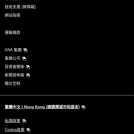
技術支援 (無障礙)
網站指南
回程出發日期和時段
運輸條款
選擇日期
ANA 集團
並無指定時間
集團公司
投資者關係
新增轉機地點和轉乘時間
新聞發佈稿
職位空缺
1 人
繁體中文 | Hong Kong (請選擇城市和語言)
私隱政策
關於推廣代碼
Cookie政策