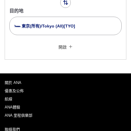
目的地
東京(所有)/Tokyo (All)[TYO]
搜尋多個城市
關閉
經濟艙
開啟
搜尋不同艙等的來回航班
未指定票價類型
使用條款
關於 ANA
去程的出發日期和時段
優惠及公佈
選擇日期
航線
ANA體驗
ANA 里程俱樂部
並無指定時間
聯絡我們
新增轉機地點和轉乘時間