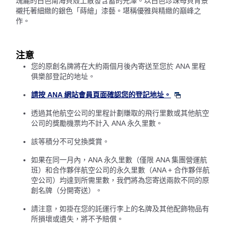
瑰麗的白色南海貝殼上散發含蓄的光澤。以白色珍珠母貝背景
襯托著細緻的銀色「蒔繪」漆藝。堪稱優雅與精緻的巔峰之
作。
注意
您的原創名牌將在大約兩個月後內寄送至您於 ANA 里程
俱樂部登記的地址。
請按 ANA 網站會員頁面確認您的登記地址。
透過其他航空公司的里程計劃賺取的飛行里數或其他航空
公司的獎勵機票均不計入 ANA 永久里數。
該等積分不可兌換獎賞。
如果在同一月內，ANA 永久里數（僅限 ANA 集團營運航
班）和合作夥伴航空公司的永久里數（ANA + 合作夥伴航
空公司）均達到所需里數，我們將為您寄送兩款不同的原
創名牌（分開寄送）。
請注意，如掛在您的託運行李上的名牌及其他配飾物品有
所損壞或遺失，將不予賠償。