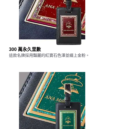
300 萬永久里數
這款名牌採用豔麗的紅寶石色澤並綴上金粉。