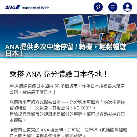
ANA​提供​多次中途停留 / 轉機​，輕鬆暢遊
日本​！
乘搭 ANA 充分體驗日本各地！
ANA ​航線遍佈日本​國內 50 多個城市​，作為日本​規模最大航空
公司，​ANA最了解日本！
以前所未有的方式探索日本——充分利用每個方向兩次中途停
留的特點（一次免費，其後需付 HKD 600)* 。
無論您喜歡城市的煩囂還是鄉村的寧靜，都可以透過ANA在日
本體驗。
購買前往東京的 ANA 機票時，即可以一個行程（包括國際線和
日本國內線）規劃多個城市之精彩旅程。