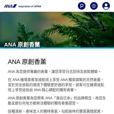
ANA 原創香薰
ANA 原創香薰
ANA 為您提供專屬的香薰，讓您享受日式招待及放鬆體驗。
在 ANA 機場貴賓室或航班上享受 ANA 獨家調製的天然香薰，
並於完全放鬆的環境下體驗更舒適的享受。旅客可在機場或航
班上享受這些由 ANA 精心調配的獨有香薰。
ANA 原創香薰為您帶來 ANA「源自日本」的品牌概念，為您生
動呈獻任何地方都無法體驗的獨有香薰感受。
這種清新、香味宜人的獨特香氣，勾起森林的豐富廣闊感覺，