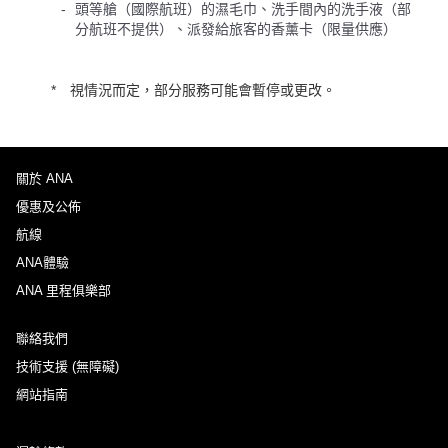
頭等艙（國際航班）的濕毛巾、洗手間內的洗手液（部
分航班不提供）、派發給旅客的香薰卡（限量供應）
視情況而定，部分服務可能會暫停或更改。
關於 ANA
優惠及公佈
航線
ANA體驗
ANA 里程俱樂部
聯絡我們
技術支援 (無障礙)
網站指南