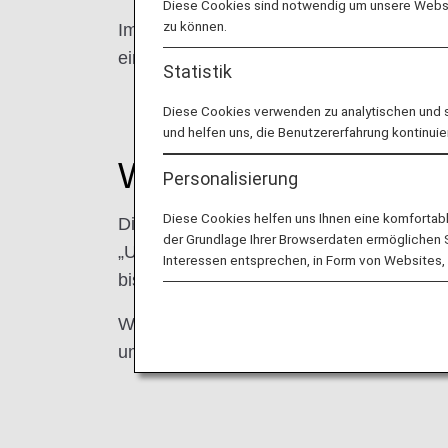
Diese Cookies sind notwendig um unsere Websit
zu können.
Im August 2023 fand das erste ANA Futur
einschließlich derer, die online teilgen
Statistik
Diese Cookies verwenden zu analytischen und 
und helfen uns, die Benutzererfahrung kontinuie
Was ist das ANA Fu
Personalisierung
Diese Cookies helfen uns Ihnen eine komfortab
Die ANA Group hat im Finanzjahr 2023 e
der Grundlage Ihrer Browserdaten ermöglichen Sie
„Umwelt“, „Soziales“ und „Governance“ a
Interessen entsprechen, in Form von Websites, 
bis langfristigen Umweltziele der ANA Gr
Wir laden externe Dozenten ein, dir ihre
um gemeinsam darüber nachzudenken, wa