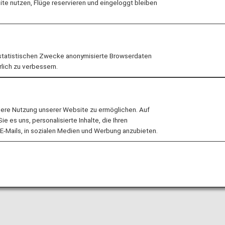
e nutzen, Flüge reservieren und eingeloggt bleiben
e Promise Forum statt, an dem mehr als 120 Mitarbeite
ommen haben.
statistischen Zwecke anonymisierte Browserdaten
rlich zu verbessern.
ture Promise Forum?
lere Nutzung unserer Website zu ermöglichen. Auf
in neues Programm ins Leben gerufen, um jedem Einzeln
 es uns, personalisierte Inhalte, die Ihren
ls persönliche Angelegenheiten anzusehen und Maßnahme
E-Mails, in sozialen Medien und Werbung anzubieten.
oup zu erreichen.
 aktuellen Kenntnisse teilen, was im Rahmen des tägliche
s wir tun können und was die ANA Group tun kann.