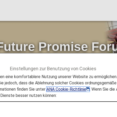
Future Promise Fo
in Kamikatsu“ fand s
Einstellungen zur Benutzung von Cookies
Future Promise
Das erste ANA Future Promise Forum „WHY? 
 eine komfortablere Nutzung unserer Website zu ermöglichen. 
e jedoch, dass die Ablehnung solcher Cookies ordnungsgemäße 
mationen finden Sie unter
ANA Cookie-Richtlinie
. Wenn Sie die
 Dienste besser nutzen können: