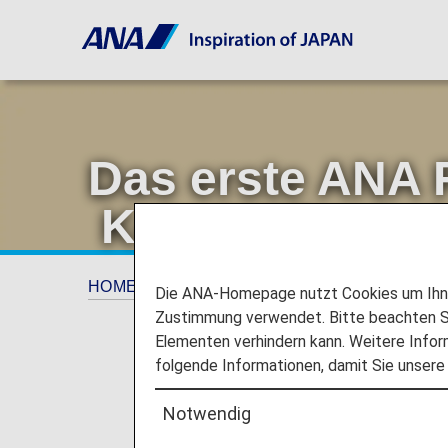
Das erste ANA 
Kein Müll, wie 
HOME
Angebote und Informationen
ANA 
Die ANA-Homepage nutzt Cookies um Ihnen
Zustimmung verwendet. Bitte beachten Si
Elementen verhindern kann. Weitere Infor
folgende Informationen, damit Sie unsere
Notwendig