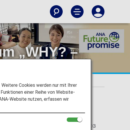
rum „WHY? –
tatt!
– Kein Müll, wie in Kamikatsu“ fand statt!
Weitere Cookies werden nur mit Ihrer
Funktionen einer Reihe von Website-
 ANA-Website nutzen, erfassen wir
2023/10/03