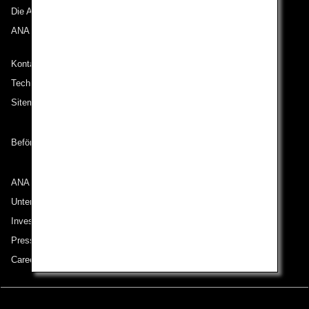
Die ANA Experience
ANA Mileage Club
Kontakt zu ANA
Technische Hilfe (Barrierefreiheit)
Sitemap
Beförderungsbedingungen
ANA Group
Unternehmen der ANA Group
Investor Relations
Pressemeldungen
Careers (English Only)