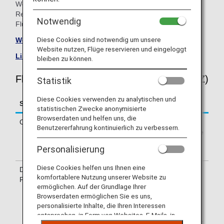
Weitere Informationen erhalten Sie zum Zeitpunkt der
Reservierung, oder Sie kontaktieren die durchführende
Notwendig
Fluggesellschaft direkt.
Diese Cookies sind notwendig um unsere
Website von Air New Zealand besuchen
.
Website nutzen, Flüge reservieren und eingeloggt
Liste von Codeshare-Flügen
.
bleiben zu können.
Fluginformationen für Air New Zealand (NZ)
Statistik
Diese Cookies verwenden zu analytischen und
Service
Beschreibung
statistischen Zwecke anonymisierte
Browserdaten und helfen uns, die
Check-in
Check-in am Schalter von Air New
Benutzererfahrung kontinuierlich zu verbessern.
Zealand (NZ). Informieren Sie sich bitte
über das auf Ihrem e-Ticket
Personalisierung
angegebene Abflugterminal.
Diese Cookies helfen uns Ihnen eine
Durchführende
Einige Flüge werden ggf. von den
komfortablere Nutzung unserer Website zu
Fluggesellschaft
Codeshare-Fluggesellschaften von Air
ermöglichen. Auf der Grundlage Ihrer
New Zealand durchgeführt, darunter
Browserdaten ermöglichen Sie es uns,
Wamos Air. Die angebotenen Services
personalisierte Inhalte, die Ihren Interessen
können von den auf Air New Zealand-
entsprechen, in Form von Websites, E-Mails, in
Flügen gebotenen Services abweichen.