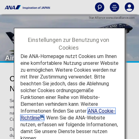
Einstellungen zur Benutzung von
Cookies
Die ANA-Homepage nutzt Cookies um Ihnen
Air New Zealand (NZ)
eine komfortablere Nutzung unserer Website
zu ermöglichen. Weitere Cookies werden nur
mit Ihrer Zustimmung verwendet. Bitte
Codeshare-Informationen für Air
beachten Sie jedoch, dass die Ablehnung
New Zealand
solcher Cookies ordnungsgemäße
Funktionen einer Reihe von Website-
Services für von ANA durchgeführte Codeshare-Flüge
Elementen verhindern kann. Weitere
werden von der durchführenden Fluggesellschaft wie
Informationen finden Sie unter
ANA Cookie-
nachfolgend angegeben erbracht. Wenn Sie einen
Richtlinie
. Wenn Sie die ANA-Website
Codeshare-Flug nutzen, beachten Sie bitte Folgendes.
nutzen, erfassen wir folgende Informationen,
Darüber hinaus gelten die Geschäftsbedingungen der
damit Sie unsere Dienste besser nutzen
durchführenden Fluggesellschaft für bestimmte Punkte.
können: