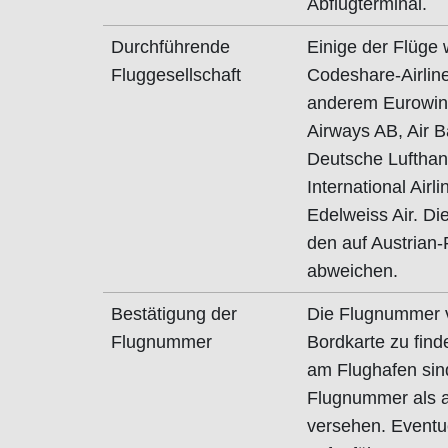
Abflugterminal.
Durchführende
Einige der Flüge
Fluggesellschaft
Codeshare-Airline
anderem Eurowin
Airways AB, Air Ba
Deutsche Lufthans
International Airl
Edelweiss Air. D
den auf Austrian
abweichen.
Bestätigung der
Die Flugnummer vo
Flugnummer
Bordkarte zu find
am Flughafen sin
Flugnummer als 
versehen. Eventu