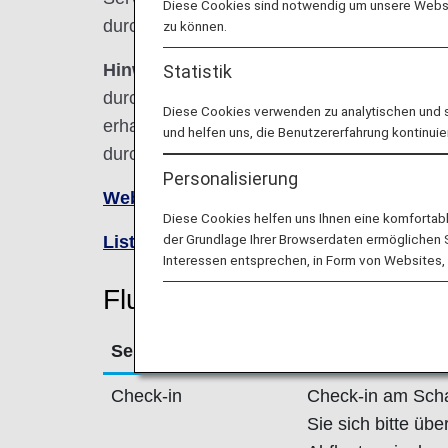
Diese Cookies sind notwendig um unsere Websit
durchführenden Fluggesellschaft wie nach
zu können.
Hinweis:
In den meisten Fällen gelten die
Statistik
durchführenden Fluggesellschaft für Codes
Diese Cookies verwenden zu analytischen und 
erhalten Sie zum Zeitpunkt der Reservierun
und helfen uns, die Benutzererfahrung kontinuie
durchführende Fluggesellschaft direkt.
Personalisierung
Website von Austrian besuchen
.
Diese Cookies helfen uns Ihnen eine komfortab
der Grundlage Ihrer Browserdaten ermöglichen Sie
Liste von Codeshare-Flügen
.
Interessen entsprechen, in Form von Websites, 
Fluginformationen für Austr
Service
Beschreibung
Check-in
Check-in am Schal
Sie sich bitte üb