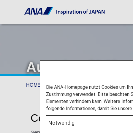
Austrian (OS)
HOME
Planen und Buchen
Codeshare-F
Die ANA-Homepage nutzt Cookies um Ihnen
Zustimmung verwendet. Bitte beachten Si
Elementen verhindern kann. Weitere Infor
folgende Informationen, damit Sie unsere
Codeshare-Informatio
Notwendig
Services für von ANA durchgeführte Codes