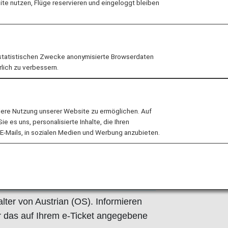
e nutzen, Flüge reservieren und eingeloggt bleiben
folgend angegeben erbracht.
 Geschäftsbedingungen der
hare-Flüge. Weitere Informationen
statistischen Zwecke anonymisierte Browserdaten
g, oder Sie kontaktieren die
rlich zu verbessern.
lere Nutzung unserer Website zu ermöglichen. Auf
 es uns, personalisierte Inhalte, die Ihren
E-Mails, in sozialen Medien und Werbung anzubieten.
ian (OS)
ter von Austrian (OS). Informieren
er das auf Ihrem e-Ticket angegebene