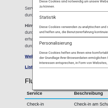
Diese Cookies sind notwendig um unsere Websit
zu können.
Services für von ANA durchgeführte Codes
durchführenden Fluggesellschaft wie nach
Statistik
Hinweis:
In den meisten Fällen gelten die
Diese Cookies verwenden zu analytischen und 
durchführenden Fluggesellschaft für Codes
und helfen uns, die Benutzererfahrung kontinuie
erhalten Sie zum Zeitpunkt der Reservierun
Personalisierung
durchführende Fluggesellschaft direkt.
Diese Cookies helfen uns Ihnen eine komfortab
Website von Brussels Airlines besuche
der Grundlage Ihrer Browserdaten ermöglichen Sie
Interessen entsprechen, in Form von Websites, 
Liste von Codeshare-Flügen
.
Fluginformationen für Bruss
Service
Beschreibung
Check-in
Check-in am Schal