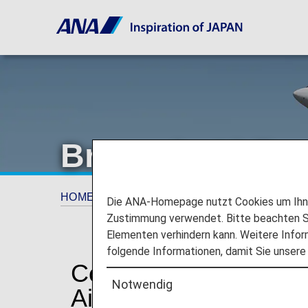
Brussels Airlin
HOME
Planen und Buchen
Codeshare-F
Die ANA-Homepage nutzt Cookies um Ihnen
Zustimmung verwendet. Bitte beachten Si
Elementen verhindern kann. Weitere Infor
folgende Informationen, damit Sie unsere
Codeshare-Informatio
Notwendig
Airlines