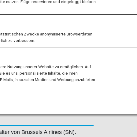
e nutzen, Flüge reservieren und eingeloggt bleiben
hare-Flüge werden von der
folgend angegeben erbracht.
 Geschäftsbedingungen der
statistischen Zwecke anonymisierte Browserdaten
hare-Flüge. Weitere Informationen
rlich zu verbessern.
g, oder Sie kontaktieren die
lere Nutzung unserer Website zu ermöglichen. Auf
n
.
 es uns, personalisierte Inhalte, die Ihren
E-Mails, in sozialen Medien und Werbung anzubieten.
els Airlines (SN)
ter von Brussels Airlines (SN).