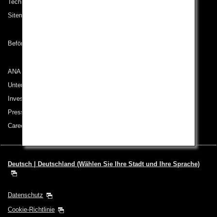
Technische Hilfe (Barrierefreiheit)
Sitemap
Beförderungsbedingungen
ANA Group
Unternehmen der ANA Group
Investor Relations
Pressemeldungen
Careers (English Only)
Deutsch | Deutschland (Wählen Sie Ihre Stadt und Ihre Sprache)
Datenschutz
Cookie-Richtlinie