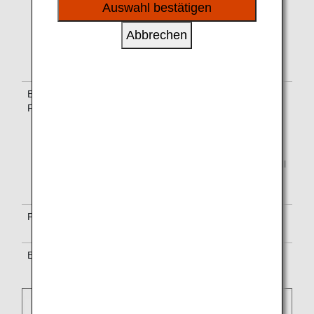
sozialen Medien und Werbung anzubieten.
Auswahl bestätigen
Connect, Jettime und Braathens
Regional Airways. Die angebotenen
Abbrechen
Services können von den auf
Scandinavian Airlines-Flügen
verfügbaren Services abweichen.
Bestätigung von
Die Flugnummer von Scandinavian
Flugnummer
Airlines (SK) steht auf der Bordkarte.
Hinweise auf der Anzeigetafel im
Flughafen sind sowohl mit der NH-
Flugnummer als auch mit der SK-
Flugnummer gekennzeichnet. Eventuell
wird nur die SK-Flugnummer
aufgeführt.
Flugbegleiter
An Bord sind Flugbegleiter von
Scandinavian Airlines.
Bordservices
Es gelten die Servicestandards von
Scandinavian Airlines.