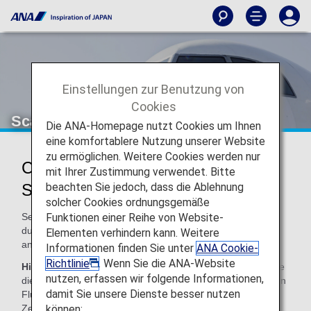
Einstellungen zur Benutzung von
Cookies
Scandinavian Airlines (SK)
Die ANA-Homepage nutzt Cookies um Ihnen
eine komfortablere Nutzung unserer Website
zu ermöglichen. Weitere Cookies werden nur
Codeshare-Informationen für
mit Ihrer Zustimmung verwendet. Bitte
beachten Sie jedoch, dass die Ablehnung
Scandinavian Airlines
solcher Cookies ordnungsgemäße
Funktionen einer Reihe von Website-
Services für Codeshare-Flüge mit ANA werden von der
durchführenden Fluggesellschaft wie nachfolgend
Elementen verhindern kann. Weitere
angegeben angeboten.
Informationen finden Sie unter
ANA Cookie-
Richtlinie
. Wenn Sie die ANA-Website
Hinweis:
In den meisten Fällen gelten für Codeshare-Flüge
nutzen, erfassen wir folgende Informationen,
die Allgemeinen Geschäftsbedingungen der durchführenden
damit Sie unsere Dienste besser nutzen
Fluggesellschaft. Weitere Informationen können Sie zum
können:
Zeitpunkt der Reservierung erhalten oder Sie kontaktieren