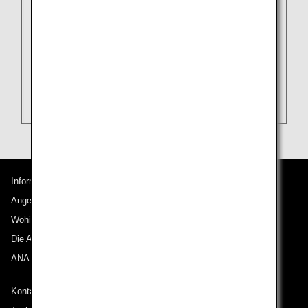
Informationen zu ANA
Angebote und Ankündigungen
Wohin wir reisen
Die ANA Experience
ANA Mileage Club
Kontakt zu ANA