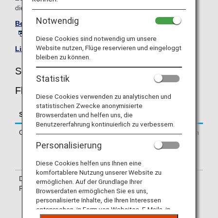
die durchführende Fluggesellschaft direkt.
Notwendig
Besuchen Sie die Website von Scandinavian Airlines
.
Diese Cookies sind notwendig um unsere
Website nutzen, Flüge reservieren und eingeloggt
Liste von Codeshare-Flügen
.
bleiben zu können.
Scandinavian Airlines (SK)
Statistik
Fluginformationen
Diese Cookies verwenden zu analytischen und
statistischen Zwecke anonymisierte
Service
Beschreibung
Browserdaten und helfen uns, die
Benutzererfahrung kontinuierlich zu verbessern.
Check-in
Check-in am Schalter von Scandinavian
Airlines (SK). Biite überprüfen Sie das
Personalisierung
auf Ihrem eTicket angegebene
Abflugterminal.
Diese Cookies helfen uns Ihnen eine
komfortablere Nutzung unserer Website zu
Durchführende
Einige der Flüge können von
ermöglichen. Auf der Grundlage Ihrer
Fluggesellschaft
Codeshare-Fluggesellschaften von
Browserdaten ermöglichen Sie es uns,
Scandinavian Airlines durchgeführt
personalisierte Inhalte, die Ihren Interessen
werden, darunter CityJet, Regional Jet
entsprechen, in Form von Websites, E-Mails, in
OÜ dba Xfly, SAS Link AB, SAS