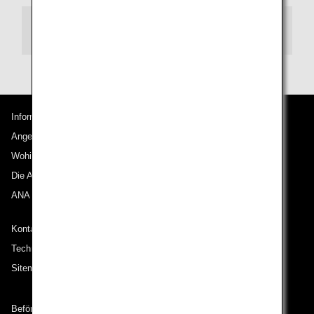
Transit
Informationen zu ANA
Angebote und Ankündigungen
Wohin wir reisen
Die ANA Experience
ANA Mileage Club
Kontakt zu ANA
Technische Hilfe (Barrierefreiheit)
Sitemap
Beförderungsbedingungen