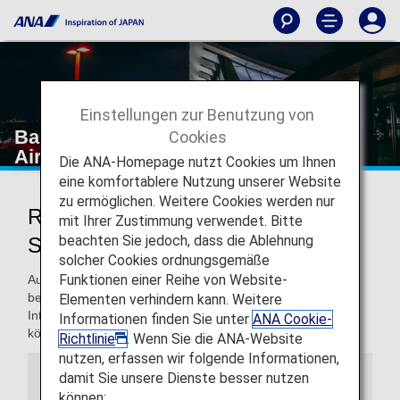
Einstellungen zur Benutzung von
Bangkok Suvarnabhumi International
Cookies
Airport
Die ANA-Homepage nutzt Cookies um Ihnen
eine komfortablere Nutzung unserer Website
zu ermöglichen. Weitere Cookies werden nur
Reisen zum und vom Bangkok
mit Ihrer Zustimmung verwendet. Bitte
beachten Sie jedoch, dass die Ablehnung
Suvarnabhumi International Airport
solcher Cookies ordnungsgemäße
Funktionen einer Reihe von Website-
Auf dieser Seite finden Sie die Informationen, die Sie
benötigen, um sich einfach im Bangkok Suvarnabhumi
Elementen verhindern kann. Weitere
International Airport orientieren und Ihr Reiseziel finden zu
Informationen finden Sie unter
ANA Cookie-
können.
Richtlinie
. Wenn Sie die ANA-Website
nutzen, erfassen wir folgende Informationen,
damit Sie unsere Dienste besser nutzen
Hinweis
können: