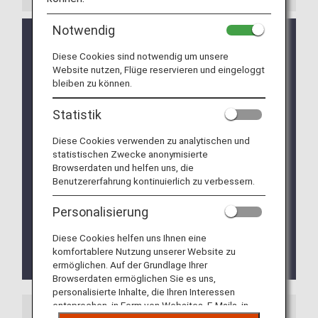
Notwendig
Der Standort des Transfer-Schalters wurde gemäß
den Anweisungen der Flughafenbehörde von
Diese Cookies sind notwendig um unsere
Bangkok geändert.
Website nutzen, Flüge reservieren und eingeloggt
Es ist davon auszugehen, dass sich die Lage
bleiben zu können.
täglich ändern wird. Bitte überprüfen Sie die Details
am Flughafen Bangkok.
Statistik
Reisende, die aus einem Land kommen, in dem
Diese Cookies verwenden zu analytischen und
das Risiko besteht, sich mit Gelbfieber
statistischen Zwecke anonymisierte
anzustecken, müssen einen Immunitätsnachweis
Browserdaten und helfen uns, die
vorlegen. Reisende, die wegen eines
Benutzererfahrung kontinuierlich zu verbessern.
Anschlussflugs mehr als 12 Stunden an einem
Flughafen in einem Land verbringen, in dem das
Personalisierung
Risiko von Gelbfieber besteht, müssen außerdem
eine Impfbescheinigung vorlegen.
Diese Cookies helfen uns Ihnen eine
Weitere Informationen finden Sie unter „
Thai
komfortablere Nutzung unserer Website zu
Health Pass (nur auf Englisch)
“.
ermöglichen. Auf der Grundlage Ihrer
Browserdaten ermöglichen Sie es uns,
personalisierte Inhalte, die Ihren Interessen
entsprechen, in Form von Websites, E-Mails, in
Flughafenführer