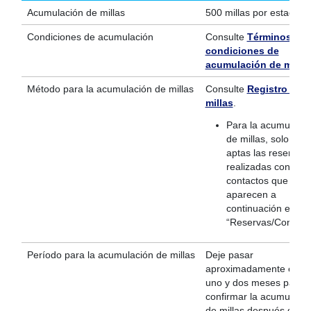
Acumulación de millas
500 millas por estadía
Condiciones de acumulación
Consulte
Términos y
condiciones de
acumulación de milla
Método para la acumulación de millas
Consulte
Registro de
millas
.
Para la acumulació
de millas, solo ser
aptas las reservas
realizadas con los
contactos que
aparecen a
continuación en
“Reservas/Consulta
Período para la acumulación de millas
Deje pasar
aproximadamente entre
uno y dos meses para
confirmar la acumulació
de millas después de u