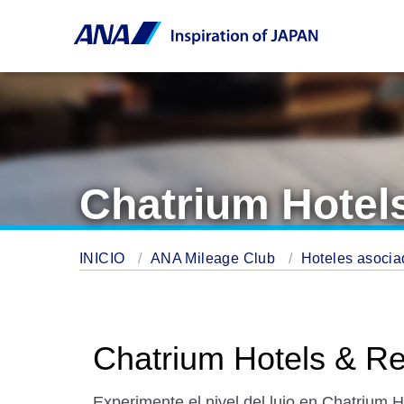
Chatrium Hotel
INICIO
ANA Mileage Club
Hoteles asoci
Chatrium Hotels & R
Experimente el nivel del lujo en Chatrium 