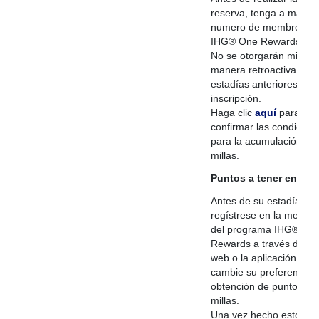
reserva, tenga a mano 
numero de membresia 
IHG® One Rewards.
No se otorgarán millas 
manera retroactiva por
estadías anteriores a la
inscripción.
Haga clic
aquí
para
confirmar las condicion
para la acumulación de
millas.
Puntos a tener en cue
Antes de su estadía,
regístrese en la membr
del programa IHG® On
Rewards a través del sit
web o la aplicación y
cambie su preferencia 
obtención de puntos a
millas.
Una vez hecho esto, ha