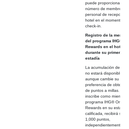
puede proporcionar su
número de membresía 
personal de recepción d
hotel en el momento de
check-in.
Registro de la membre
del programa IHG® O
Rewards en el hotel
durante su primera
estadía
La acumulación de mill
no estará disponible
aunque cambie su
preferencia de obtenció
de puntos a millas. Si s
inscribe como miembro 
programa IHG® One
Rewards en su estadía
calificada, recibirá solo
1,000 puntos,
independientemente de 