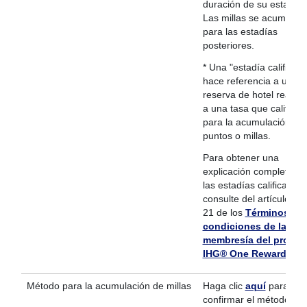
duración de su estadía.
Las millas se acumular
para las estadías
posteriores.
* Una "estadía calificad
hace referencia a una
reserva de hotel realiza
a una tasa que califique
para la acumulación de
puntos o millas.
Para obtener una
explicación completa so
las estadías calificadas,
consulte del artículo 17 
21 de los
Términos y
condiciones de la
membresía del progr
IHG® One Rewards
Método para la acumulación de millas
Haga clic
aquí
para
confirmar el método de