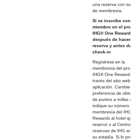
una reserva con su nú
de membresía.
Si se inscribe como
miembro en el progra
IHG® One Rewards
después de hacer la
reserva y antes del
check-in
Regístrese en la
membresía del progra
IHG® One Rewards a
través del sitio web o la
aplicación. Cambie su
preferencia de obtenció
de puntos a millas e
indique su número de
membresía del IHG® O
Rewards al hotel que
reservó o al Centro de
reservas de IHG antes 
su estadía. Si lo prefiere