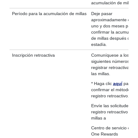
acumulación de millas.
Período para la acumulación de millas
Deje pasar
aproximadamente entre
uno y dos meses para
confirmar la acumulació
de millas después de u
estadía.
Inscripción retroactiva
Comuníquese a los
siguientes números par
registrar retroactivamen
las millas.
* Haga clic
aquí
para
confirmar el método de
registro retroactivo.
Envíe las solicitudes de
registro retroactivo de
millas a
Centro de servicio de 
One Rewards