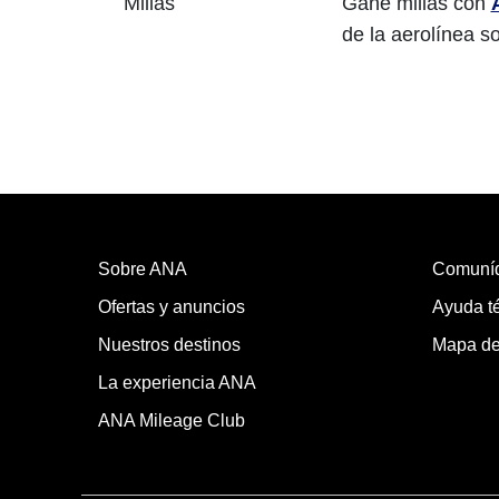
Millas
Gane millas con
de la aerolínea so
Sobre ANA
Comuní
Ofertas y anuncios
Ayuda té
Nuestros destinos
Mapa del
La experiencia ANA
ANA Mileage Club