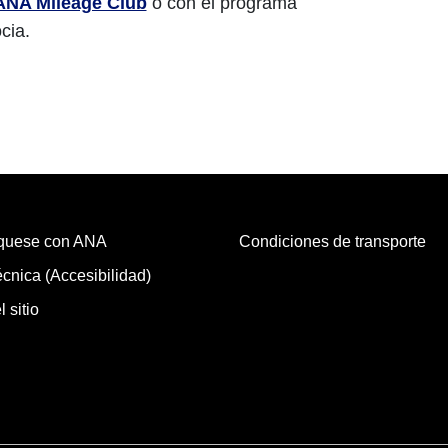
ANA Mileage Club
o con el programa
cia.
quese con ANA
Condiciones de transporte
cnica (Accesibilidad)
 sitio