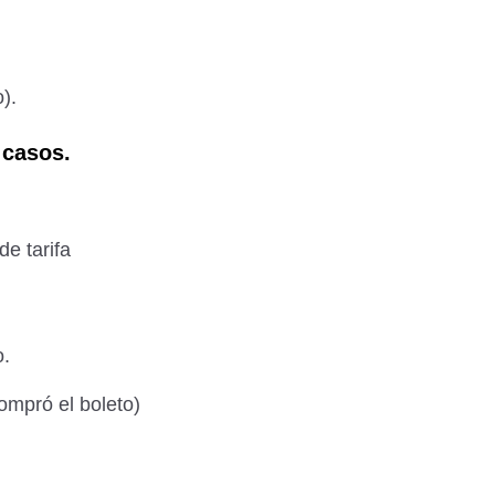
).
 casos.
de tarifa
o.
ompró el boleto)