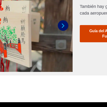
También hay g
cada aeropuer
Guía del 
Siguiente
Fu