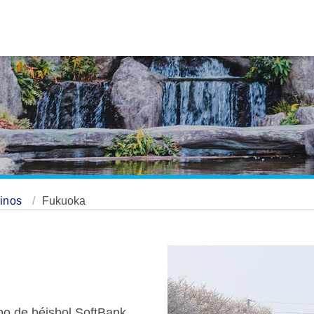
tinos
Fukuoka
po de béisbol SoftBank