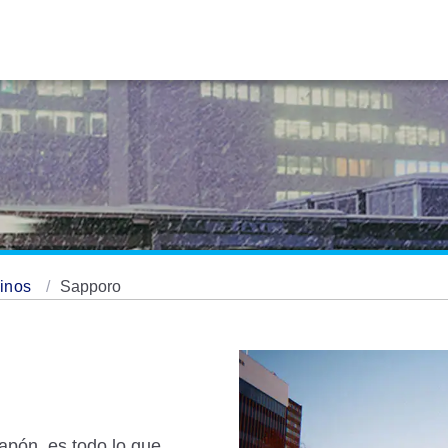
tinos
Sapporo
apón, es todo lo que