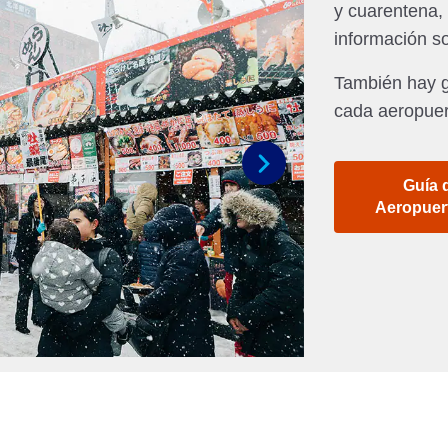
y cuarentena,
información s
También hay g
cada aeropuer
Guía 
Siguiente
Aeropuer