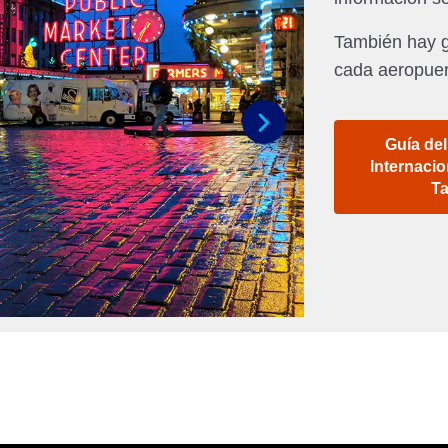
También hay g
cada aeropuer
Guía de
Siguiente
Internacio
T