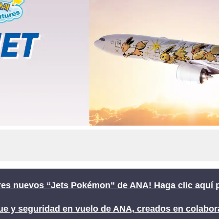
es nuevos “Jets Pokémon” de ANA! Haga clic aquí pa
e y seguridad en vuelo de ANA, creados en colabo