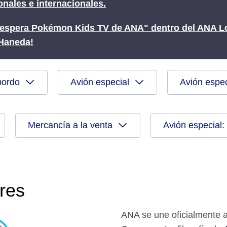
nales e internacionales.
 espera Pokémon Kids TV de ANA" dentro del ANA Lo
 Haneda!
bordo
Avión especial
Avión especi
Mercancía a la venta
Avión especial:
res
ANA se une oficialmente 