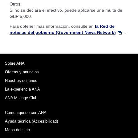
Otros:
Si no se declara el efectivo, puede aplicarse una multa de
GBP 5,000.
Para obtener más información, consulte en
la Red de
noticias del gobierno (Government News Network)
.
Sobre ANA
Ofertas y anuncios
Nuestros destinos
La experiencia ANA
ANA Mileage Club
Comuníquese con ANA
Ayuda técnica (Accesibilidad)
Mapa del sitio