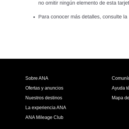
no omitir ningún elemento de esta tarje
Para conocer más detalles, consulte la
Sobre ANA
Comuní
Ofertas y anuncios
Ayuda té
Nuestros destinos
Mapa del
La experiencia ANA
ANA Mileage Club