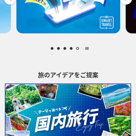
-
時間帯指定なし
経由地および乗り継ぎ所要時間を追加する
1人
旅のアイデアをご提案
プロモーションコードについて
・表示金額は選択いただいた条件でのもっともおトクな運賃となりま
す。
・表示金額と空席状況は最新ではない場合があります。[検索する]ボタ
ンより最新の空席照会結果をご確認ください。
・「＊」は現在金額が確認できない都市・日付となります。空席照会