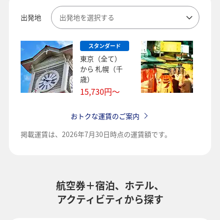
出発地
出発地を選択する
スタンダード
スタ
東京（全て）
東京
から
札幌（千
から
歳）
16,9
15,730
円～
おトクな運賃のご案内
掲載運賃は、
2026年7月30日時点の運賃額です。
航空券＋宿泊、ホテル、
アクティビティから探す