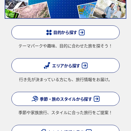
結果画面にて最新の情報をご確認ください。
・表示金額には、運賃、
燃油特別付加運賃
、
航空保険特別料金
、その
他の各種税金、料金などが含まれます。発券時に再計算するため、変
動する可能性があります。
・複数空港がある都市においては、複数空港の中でのおトクな運賃が
表示される場合があります。
目的から探す
・ANA独自の相互利用可能空港(福岡/北九州/佐賀、広島/岩国)は2026
年5月18日をもちまして終了となります。
テーマパークや趣味、
目的に合わせた旅を探そう！
検索する
エリアから探す
複数都市で検索
行き先が決まっている方にも、
旅行情報をお届け。
季節・旅のスタイルから探す
季節や家族旅行、
スタイルに合った旅行をご提案！