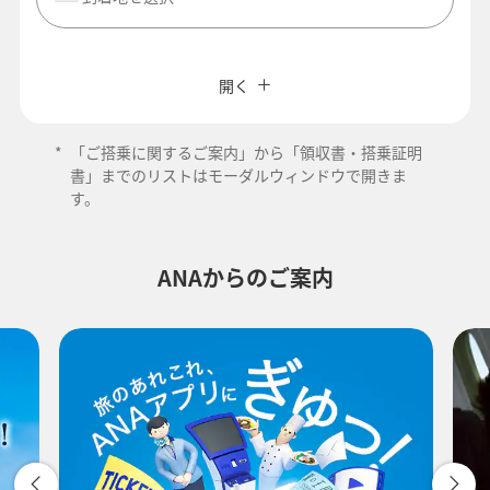
閉じる
エコノミークラス
往復で異なるクラスで検索
ANAカード優待割引
開く
旅CUBE（航空券予約＋地上経路）
往路出発日および時間帯
*
「ご搭乗に関するご案内」から「領収書・搭乗証明
よく使う情報を登録する
書」までのリストはモーダルウィンドウで開きま
す。
-
ANAからのご案内
時間帯指定なし
経由地および乗り継ぎ所要時間を追加する
復路出発日および時間帯