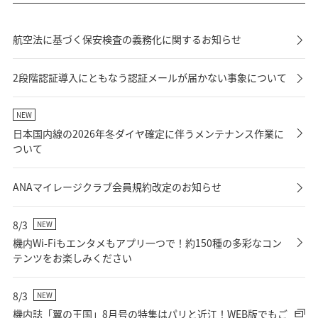
航空法に基づく保安検査の義務化に関するお知らせ
2段階認証導入にともなう認証メールが届かない事象について
NEW
日本国内線の2026年冬ダイヤ確定に伴うメンテナンス作業に
ついて
ANAマイレージクラブ会員規約改定のお知らせ
8/3
NEW
機内Wi-Fiもエンタメもアプリ一つで！約150種の多彩なコン
テンツをお楽しみください
8/3
NEW
機内誌「翼の王国」8月号の特集はパリと近江！WEB版でもご