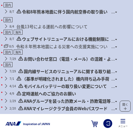
国内
令和8年熊本地震に伴う国内航空券の取り扱い
8/7
について
国内
台風13号による運航への影響について
8/4
国内
海外
ウェブサイトリニューアルにおける機能制限に
8/7
ついて
令和 8 年熊本地震による災害への支援実施につい
8/5
て
国内
海外
お問い合わせ窓口（電話・メール）の混雑・よ
7/29
くあるお問い合わせについて
国内
国内線サービスのリニューアルに関する取り組
7/29
み状況について
（基準が明確化されました）機内持ち込み手荷
7/1
物および身の回り品に関するお願い（2026年7月1日搭乗
モバイルバッテリーの取り扱い変更について
4/14
分より）
（2026年4月24日搭乗分より）
定時運航へのご協力のお願い
4/9
ANAグループを装った詐欺メール・詐欺電話等
1/29
開く
にご注意ください
ANAマイレージクラブ会員のWebパスワード
2/20
管理徹底のお願いとセキュリティ対策推奨のお知らせ
メニュー