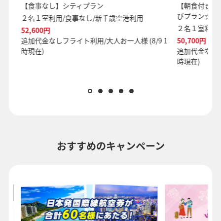
【食事なし】シティプラン
【朝食付き】
びプラン☆九
２名１室利用/食事なし/新千歳空港利用
２名１室利用
52,600円
 1
追加代金なしフライト利用/大人お一人様 (8/9 1
50,700円
時現在)
追加代金なしフ
時現在)
おすすめのキャンペーン