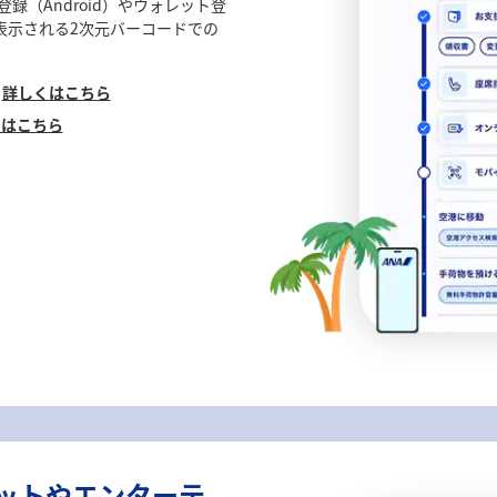
録（Android）やウォレット登
に表示される2次元バーコードでの
、
詳しくはこちら
くはこちら
ネットやエンターテ