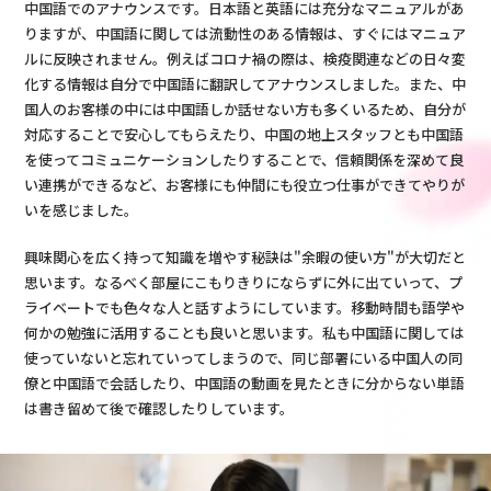
中国語でのアナウンスです。日本語と英語には充分なマニュアルがあ
りますが、中国語に関しては流動性のある情報は、すぐにはマニュア
ルに反映されません。例えばコロナ禍の際は、検疫関連などの日々変
化する情報は自分で中国語に翻訳してアナウンスしました。また、中
国人のお客様の中には中国語しか話せない方も多くいるため、自分が
対応することで安心してもらえたり、中国の地上スタッフとも中国語
を使ってコミュニケーションしたりすることで、信頼関係を深めて良
い連携ができるなど、お客様にも仲間にも役立つ仕事ができてやりが
いを感じました。
興味関心を広く持って知識を増やす秘訣は"余暇の使い方"が大切だと
思います。なるべく部屋にこもりきりにならずに外に出ていって、プ
ライベートでも色々な人と話すようにしています。移動時間も語学や
何かの勉強に活用することも良いと思います。私も中国語に関しては
使っていないと忘れていってしまうので、同じ部署にいる中国人の同
僚と中国語で会話したり、中国語の動画を見たときに分からない単語
は書き留めて後で確認したりしています。