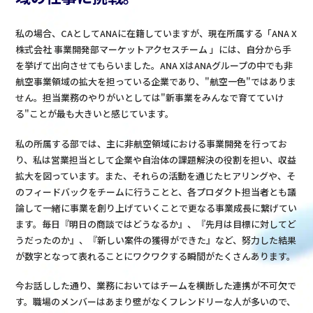
私の場合、CAとしてANAに在籍していますが、現在所属する「ANA X
株式会社 事業開発部マーケットアクセスチーム 」には、自分から手
を挙げて出向させてもらいました。ANA XはANAグループの中でも非
航空事業領域の拡大を担っている企業であり、"航空一色"ではありま
せん。担当業務のやりがいとしては"新事業をみんなで育てていけ
る"ことが最も大きいと感じています。
私の所属する部では、主に非航空領域における事業開発を行ってお
り、私は営業担当として企業や自治体の課題解決の役割を担い、収益
拡大を図っています。また、それらの活動を通じたヒアリングや、そ
のフィードバックをチームに行うことと、各プロダクト担当者とも議
論して一緒に事業を創り上げていくことで更なる事業成長に繋げてい
ます。毎日『明日の商談ではどうなるか』、『先月は目標に対してど
うだったのか』、『新しい案件の獲得ができた』など、努力した結果
が数字となって表れることにワクワクする瞬間がたくさんあります。
今お話しした通り、業務においてはチームを横断した連携が不可欠で
す。職場のメンバーはあまり壁がなくフレンドリーな人が多いので、