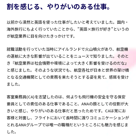
割を感じる、やりがいのある仕事。
以前から漠然と英語を使った仕事がしたいと考えていました。国内・
海外旅行にもよく行っていたことから、"英語×旅行が好き"というの
が航空業界に目を向けたきっかけです。
就職活動を行っていた当時にアイルランドで火山噴火があり、航空機
の運航に大きな影響が出ていることをニュースで知りました。そのと
き『航空業界は社会情勢や環境によって大きく影響を受けるのだな』
と感じました。そのような状況でも、航空各社が日本と世界の架け橋
となる交通機関としての責務を果たそうとする姿を見て、感銘を受け
ました。
客室乗務員(CA)を志望したのは、何よりも飛行機の安全を守る保安
要員としての責任のある仕事であること、ANAの顔としての役割が大
きいと感じ、やりがいのある仕事だと思ったためです。CAは常にお
客様と対面し、フライトにおいて長時間に渡りコミュニケーションが
とれるANAグループでは唯一の職種だというところにも魅力を感じま
した。