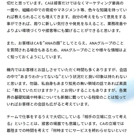
切だと思っています。CAは接客だけではなくマーケティング要員の
一面や、組織の中での育成やマネジメント等、色々な知識を持ってい
れば教えられることも増えてきます。自分の考えをもって意見をする
事ができれば、周りに新しい気付きや発見を与えること、業務改善や
よりよい環境づくりや接客等にも繋げることができると思います。
また、お客様はCAを"ANAの顔"としてとらえ、ANAグループのこと
を質問される場合もあるため、ANAグループのことや様々な情報はよ
く知っておくようにしています。
機内ではお客様とお話しさせていただく時間も多くありますが、会話
の中で"あまりわかってないな"という状況だと良い印象は持たれない
と思います。勿論、私自身もあまり知見の無い領域の話であれば素直
に「教えていただけますか？」とお伺いすることもありますが、各業
界の基礎知識や時事についても新聞に載っている程度のことは知って
いればお客様との会話も広がると考えています。
チームで仕事をするうえで大切にしている『相手の立場に立って考え
る』ということは、接客の場面でも意識しています。CAの立場では
着陸までの時間を考えて『何時までにサービスを終わらせないといけ