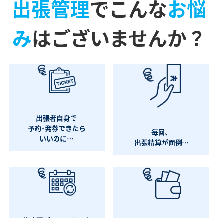
出張管理
でこんな
お悩
み
はございませんか？
出張者自身で
予約･発券できたら
毎回、
いいのに…
出張精算が面倒…