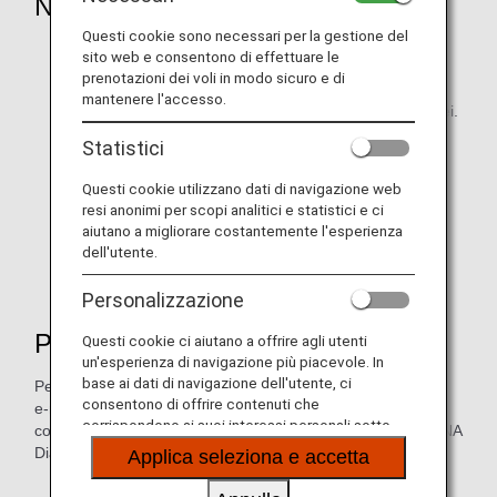
Negozi/prodotti idonei
Questi cookie sono necessari per la gestione del
Gli ANA Digital Coupon possono essere utilizzati nei
sito web e consentono di effettuare le
negozi ANA FESTA in Giappone.
prenotazioni dei voli in modo sicuro e di
mantenere l'accesso.
Alcuni acquisti di prodotti potrebbero non essere idonei.
Statistici
Fai riferimento al
sito web ANA FESTA
per i
dettagli sui negozi e i prodotti idonei.
Questi cookie utilizzano dati di navigazione web
resi anonimi per scopi analitici e statistici e ci
I coupon non possono essere utilizzati nei negozi ANA
aiutano a migliorare costantemente l'esperienza
FESTA GO, che utilizzano un sistema di pagamento
dell'utente.
automatico.
Personalizzazione
Pagamento
Questi cookie ci aiutano a offrire agli utenti
un'esperienza di navigazione più piacevole. In
base ai dati di navigazione dell'utente, ci
Per pagare eventuali differenze di prezzo, utilizza contanti,
consentono di offrire contenuti che
e-money, carta di credito, pagamento tramite codice QR,
corrispondono ai suoi interessi personali sotto
coupon ANA FESTA (carte regalo elettroniche) o coupon ANA
forma di siti web, e-mail, social media e pubblicità.
Diamond Service per gli acquisti in aeroporto o sui voli.
Applica seleziona e accetta