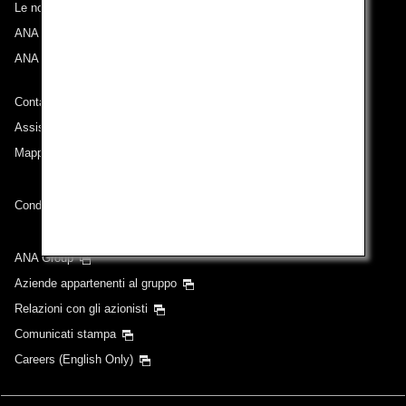
Le nostre destinazioni
ANA Experience
ANA Mileage Club
Contatti ANA
Assistenza tecnica (Accessibilità)
Mappa del sito
Condizioni di trasporto
ANA Group
Aziende appartenenti al gruppo
Relazioni con gli azionisti
Comunicati stampa
Careers (English Only)