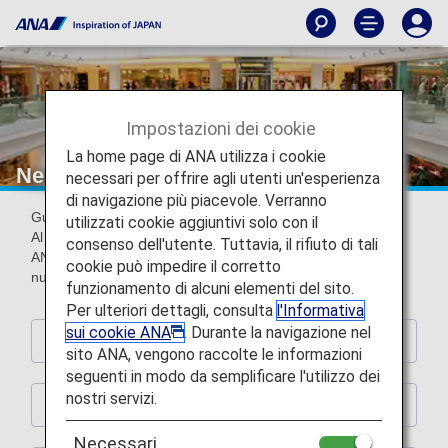
Impostazioni dei cookie
La home page di ANA utilizza i cookie
Negozi partner
necessari per offrire agli utenti un'esperienza
di navigazione più piacevole. Verranno
Guadagna miglia presso i seguenti negozi partner.
utilizzati cookie aggiuntivi solo con il
Al momento dell'ordine e del pagamento, presenta la carta
consenso dell'utente. Tuttavia, il rifiuto di tali
ANA Mileage Club o la carta digitale (app AMC) con il
cookie può impedire il corretto
numero socio ANA Mileage Club (10 cifre).
funzionamento di alcuni elementi del sito.
Per ulteriori dettagli, consulta
l'Informativa
sui cookie ANA
. Durante la navigazione nel
Hotel
sito ANA, vengono raccolte le informazioni
seguenti in modo da semplificare l'utilizzo dei
nostri servizi.
Noleggio auto
Necessari