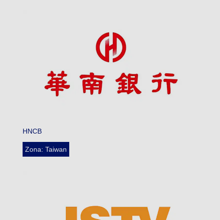
HNCB
Zona: Taiwan