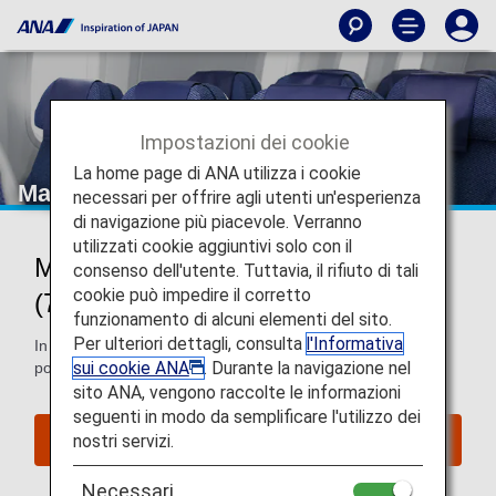
Impostazioni dei cookie
La home page di ANA utilizza i cookie
Mappa dei posti del Boeing 787-8
necessari per offrire agli utenti un'esperienza
di navigazione più piacevole. Verranno
utilizzati cookie aggiuntivi solo con il
Mappa dei posti del Boeing 787-8
consenso dell'utente. Tuttavia, il rifiuto di tali
cookie può impedire il corretto
(788)
funzionamento di alcuni elementi del sito.
Per ulteriori dettagli, consulta
l'Informativa
In questa pagina, troverai le informazioni sulla mappa dei
sui cookie ANA
. Durante la navigazione nel
posti sul Boeing 787-8 (788), aeromobile.
sito ANA, vengono raccolte le informazioni
seguenti in modo da semplificare l'utilizzo dei
nostri servizi.
Posti riservati
Necessari