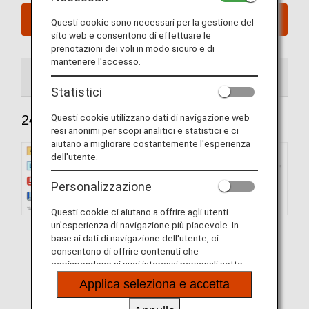
Prenota ora
Questi cookie sono necessari per la gestione del
sito web e consentono di effettuare le
prenotazioni dei voli in modo sicuro e di
mantenere l'accesso.
240 posti
184 posti
Statistici
Questi cookie utilizzano dati di navigazione web
240 posti
resi anonimi per scopi analitici e statistici e ci
aiutano a migliorare costantemente l'esperienza
dell'utente.
Personalizzazione
Questi cookie ci aiutano a offrire agli utenti
un'esperienza di navigazione più piacevole. In
base ai dati di navigazione dell'utente, ci
consentono di offrire contenuti che
corrispondono ai suoi interessi personali sotto
forma di siti web, e-mail, social media e pubblicità.
Applica seleziona e accetta