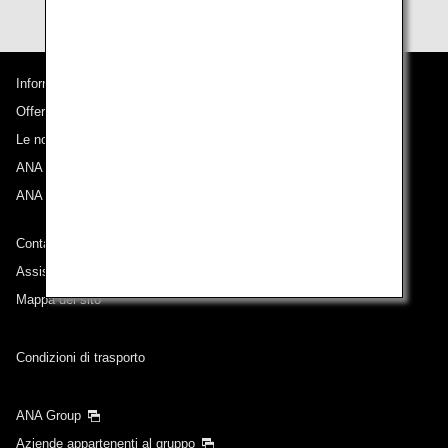
Informazioni su ANA
Offerte e annunci
Le nostre destinazioni
ANA Experience
ANA Mileage Club
Contatti ANA
Assistenza tecnica (Accessibilità)
Mappa del sito
Condizioni di trasporto
ANA Group
Aziende appartenenti al gruppo