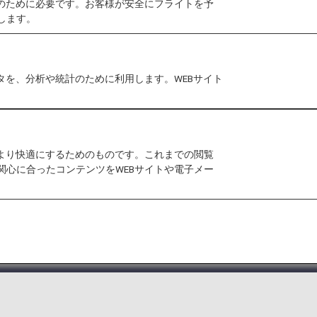
作のために必要です。お客様が安全にフライトを予
典
します。
「ブロンズサービス」メ
お楽しみいただくために
タを、分析や統計のために利用します。WEBサイト
す。
をより快適にするためのものです。これまでの閲覧
関心に合ったコンテンツをWEBサイトや電子メー
026年度のプレミアムメンバーならびにスーパーフラ
ードポイントのサービス終了について
をご確認ください