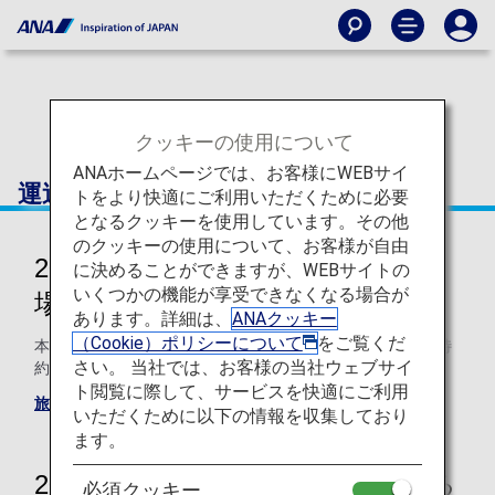
クッキーの使用について
ANAホームページでは、お客様にWEBサイ
運送約款
トをより快適にご利用いただくために必要
となるクッキーを使用しています。その他
のクッキーの使用について、お客様が自由
2026年6月1日以降に旅行開始する
に決めることができますが、WEBサイトの
いくつかの機能が享受できなくなる場合が
場合
あります。詳細は、
ANAクッキー
（Cookie）ポリシーについて
をご覧くだ
本内容は、オーストリアにお住まいのお客様に適用となる特
さい。 当社では、お客様の当社ウェブサイ
約です。
ト閲覧に際して、サービスを快適にご利用
旅客手荷物運送約款（英語のみ）
いただくために以下の情報を収集しており
ます。
2026年5月19日以降に旅行開始する
必須クッキー