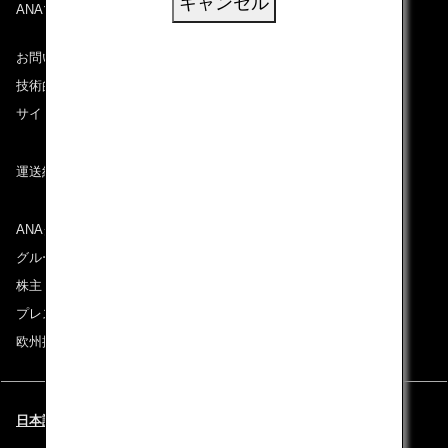
キャンセル
ANAマイレージクラブ
お問い合わせ
技術的なお問い合わせ（推奨環境）
サイトマップ
運送約款
ANAグループについて
グループ企業一覧
株主・投資家情報
プレスリリース
欧州採用情報
日本語 | Österreich (都市と言語を選択してください)