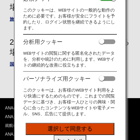
場合（国内国際共通）
このクッキーは、WEBサイトの一般的な動作の
ために必要です。お客様が安全にフライトを予
旅客手荷物運送約款
約したり、ログイン状態を継続できるようにし
ます。
2026年5月18日までに旅行開始する
分析用クッキー
場合
WEBサイトの閲覧に関する匿名化されたデータ
を、分析や統計のために利用します。WEBサイ
国際運送約款（旅客及び手荷物）
トの継続的な改善に役立ちます。
2026年3月28日までに旅行開始する場合の「国際
パーソナライズ用クッキー
運送約款（旅客及び手荷物）」はこちら
このクッキーは、お客様のWEBサイト利用をよ
り快適にするためのものです。これまでの閲覧
データに基づき、お客様一人ひとりの興味・関
心に合ったコンテンツをWEBサイトや電子メー
ANAについて
ル、SNS、広告にて提供します。
ANAからのお知らせ
就航都市
選択して同意する
ANAがお約束する体験