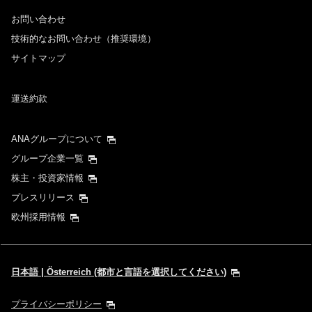
お問い合わせ
時間帯指定なし
技術的なお問い合わせ（推奨環境）
サイトマップ
経由地および乗り継ぎ所要時間を追加する
運送約款
1人
ANAグループについて
グループ企業一覧
株主・投資家情報
プレスリリース
プロモーションコードについて
欧州採用情報
前後3日の運賃を検索
・表示金額は選択いただいた条件でのもっともおトクな運賃となりま
日本語 | Österreich (都市と言語を選択してください)
す。
・表示金額と空席状況は最新ではない場合があります。[検索する]ボタ
ンより最新の空席照会結果をご確認ください。
プライバシーポリシー