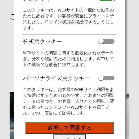
このクッキーは、WEBサイトの一般的な動作の
ご旅行の前に
ために必要です。お客様が安全にフライトを予
約したり、ログイン状態を継続できるようにし
ます。
就航都市
オンラインチェックイン
分析用クッキー
手荷物
WEBサイトの閲覧に関する匿名化されたデータ
を、分析や統計のために利用します。WEBサイ
旅CUBE（空港アクセス検索）
トの継続的な改善に役立ちます。
各国の特別なお知らせ
パーソナライズ用クッキー
このクッキーは、お客様のWEBサイト利用をよ
り快適にするためのものです。これまでの閲覧
データに基づき、お客様一人ひとりの興味・関
心に合ったコンテンツをWEBサイトや電子メー
ル、SNS、広告にて提供します。
選択して同意する