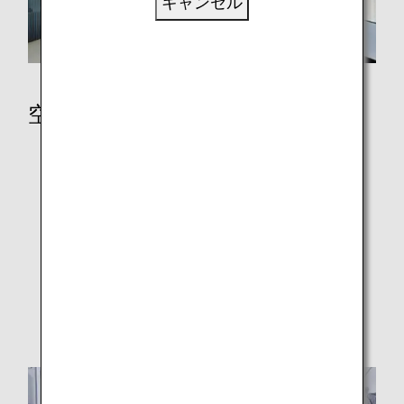
キャンセル
空港
空港でのご搭乗手続きと自動チェックイン機
ラウンジ
空港と都市に関する情報
ご搭乗手続き
顔認証による搭乗手続きについて
フライトの遅延と欠航