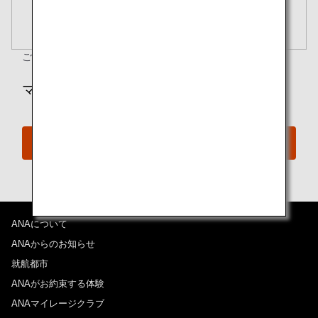
閉じる
エコノミークラス
開く
往復で異なるクラスで検索
運賃タイプ指定なし
ご質問がありますか？
ご予約の手続きを確認
ご利用条件
マイルでのご予約をご希望ですか？
往路出発日および時間帯
特典予約
日付を選択
時間帯指定なし
経由地および乗り継ぎ所要時間を追加する
ANAについて
ANAからのお知らせ
就航都市
復路出発日および時間帯
ANAがお約束する体験
ANAマイレージクラブ
日付を選択