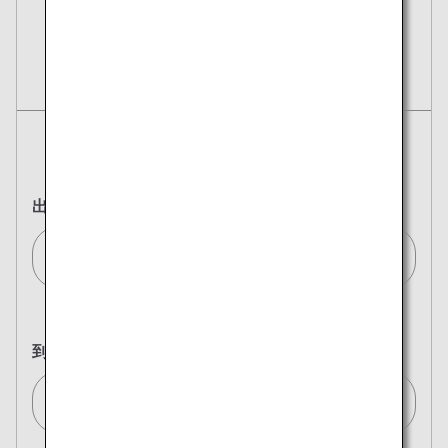
予約
航空券
往復
片道
出発地
ウィーン/Vienna[VIE]
到着地
東京(全て)/Tokyo (All)[TYO]
複数都市で検索