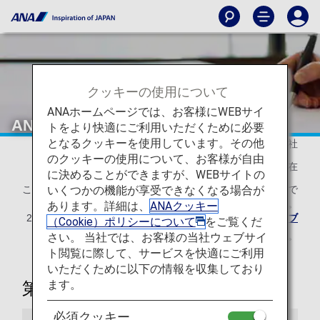
クッキーの使用について
ANAホームページでは、お客様にWEBサイ
ANAマイレージクラブ会員規約
トをより快適にご利用いただくために必要
となるクッキーを使用しています。その他
全日本空輸株式会社
のクッキーの使用について、お客様が自由
2026年5月19日現在
に決めることができますが、WEBサイトの
いくつかの機能が享受できなくなる場合が
このANAマイレージクラブ会員規約は、2026年11月30日まで
の適用です。
あります。詳細は、
ANAクッキー
2026年12月1日以降の内容は改定後の
ANAマイレージクラブ
（Cookie）ポリシーについて
をご覧くだ
会員規約
をご確認ください。
さい。 当社では、お客様の当社ウェブサイ
ト閲覧に際して、サービスを快適にご利用
いただくために以下の情報を収集しており
ます。
第1章 総則
必須クッキー