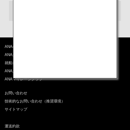
30条 準拠法・裁判管轄
ANAについて
ANAからのお知らせ
就航都市
ANAがお約束する体験
ANAマイレージクラブ
お問い合わせ
技術的なお問い合わせ（推奨環境）
サイトマップ
運送約款