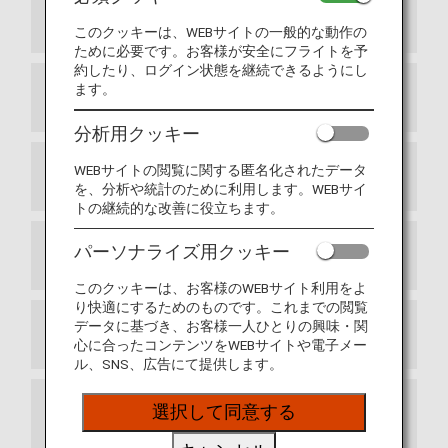
1条 目的
このクッキーは、WEBサイトの一般的な動作の
ために必要です。お客様が安全にフライトを予
約したり、ログイン状態を継続できるようにし
ます。
2条 定義
分析用クッキー
WEBサイトの閲覧に関する匿名化されたデータ
3条 入会
を、分析や統計のために利用します。WEBサイ
トの継続的な改善に役立ちます。
パーソナライズ用クッキー
4条 会員資格の発効
このクッキーは、お客様のWEBサイト利用をよ
り快適にするためのものです。これまでの閲覧
データに基づき、お客様一人ひとりの興味・関
5条 会員カードの使用
心に合ったコンテンツをWEBサイトや電子メー
ル、SNS、広告にて提供します。
選択して同意する
6条 提携航空会社、提携会社によって提供さ
れるサービス