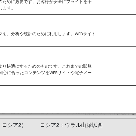
作のために必要です。お客様が安全にフライトを予
します。
）以降にご発券の特典航空券について適用させていただきま
タを、分析や統計のために利用します。WEBサイト
も、適用開始日以降に発券された場合は変更後の必要マ
をより快適にするためのものです。これまでの閲覧
関心に合ったコンテンツをWEBサイトや電子メー
分：変更後
変更内容
国・ロシア1）
ロシア1：ロシア沿海地方（極東ロシア
南端）
ジア2・ロシア3）
ロシア3：ウラル山脈以東、沿海地方を
州・ロシア2）
ロシア2：ウラル山脈以西