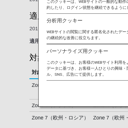
このクッキーは、WEBサイトの一般的な動
約したり、ログイン状態を継続できるように
適用開始日
分析用クッキー
2019年10月24日午前0時（日本時間
WEBサイトの閲覧に関する匿名化されたデー
の継続的な改善に役立ちます。
適用開始日以前にご予約いただいた場合で
パーソナライズ用クッキー
対象ゾーン区分・変更内容
このクッキーは、お客様のWEBサイト利用
データに基づき、お客様一人ひとりの興味・
対象ゾーン区分：現行
対象ゾーン区
ル、SNS、広告にて提供します。
Zone 2（韓国）
Zone 2（韓
Zone 4（アジア2）
Zone 4（ア
Zone 7（欧州・ロシア）
Zone 7（欧