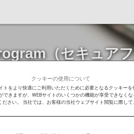
ght Program（セ
クッキーの使用について
ght Program（セキュアフライトプログラム）について
Bサイトをより快適にご利用いただくために必要となるクッキー
ができますが、WEBサイトのいくつかの機能が享受できなくな
ください。 当社では、お客様の当社ウェブサイト閲覧に際し
年10月31日ご予約分からSecure Flight Progr