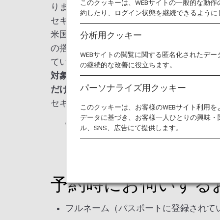
このクッキーは、WEBサイトの一般的な動
ります。
約したり、ログイン状態を継続できるように
セキュアフライトプログラムとは？
米国離発着便と米国運輸保安局の定める米
分析用クッキー
の搭乗者情報とウォッチリストを予約段階
WEBサイトの閲覧に関する匿名化されたデー
ている搭乗者情報をお伺いし、出発の72
の継続的な改善に役立ちます。
対象フライトに対し出発72時間前または
パーソナライズ用クッキー
だけない場合がございますのでご注意くだ
セキュアフライトプログラムの登録がされ
このクッキーは、お客様のWEBサイト利用
データに基づき、お客様一人ひとりの興味・
*
出発の72時間以内に予約をされる場
ル、SNS、広告にて提供します。
予約時にお伺いする
フルネーム（パスポートに登録されて