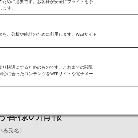
作のために必要です。お客様が安全にフライトを予
します。
国上空を通過する便の民間航空機の保安強化を目的に導
で照合するものです。当プログラム導入により、各航空
タを、分析や統計のために利用します。WEBサイト
時間前までに
*
予約記録に登録を行うことが義務付けられ
発券時のどちらか早い方までに情報の登録がされていな
さい。
ていない場合は、ご予約が解約となる可能性があります
をより快適にするためのものです。これまでの閲覧
関心に合ったコンテンツをWEBサイトや電子メー
合は、予約時点で登録が必要です。
お客様の情報
いる氏名）