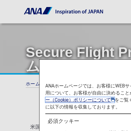
Secure Fli
ム）について
ホーム
旅の計画とご予約
Secure Fli
ANAホームページでは、お客様にWE
用について、お客様が自由に決めること
ー（Cookie）ポリシーについて
をご覧
に以下の情報を収集しております。
必須クッキー
米国運輸保安局（TSA）の求めにより、2009