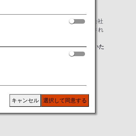
入されるプログラムで、TSAが各航空会社
会社は予約の際、プログラムに必要とされ
ています。
い場合は、発券ができないおよびご搭乗いた
。
キャンセル
選択して同意する