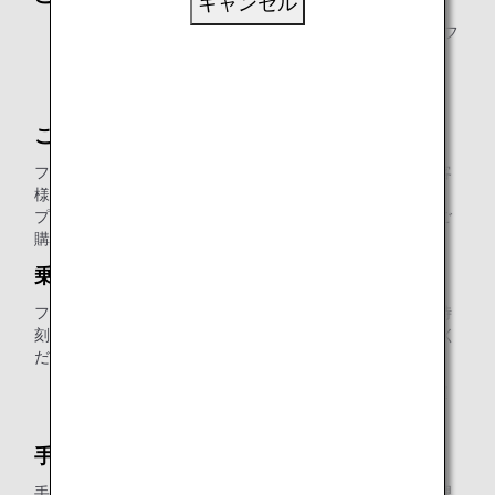
キャンセル
航空券ご購入の際に、ご希望の鉄道（LH便名）区間をフ
ライト区間と同様にご予約・ご購入ください。
航空券は鉄道区間もLH便名で表示されます。
ご利用座席
ファーストクラスとビジネスクラスの航空券をご購入のお客
様は一等車のお座席がご利用いただけます。
プレミアムエコノミーまたはエコノミークラスの航空券をご
購入のお客様は二等車のお座席がご利用いただけます。
乗車手続き
フライト区間と同様にチェックインが必要です。列車出発時
刻の15分前までに
オンラインチェックイン
をお済ませく
ださい。
* 正しい手続きがされていない場合、ドイツ鉄道から運
賃の後日請求が行われる場合があります。
手荷物
手荷物はご自身で列車までお持ちいただき、ご自身での管理