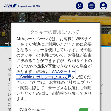
クッキーの使用について
ANAホームページでは、お客様にWEBサイ
ヨーロッパ内鉄道サービスのご案内
トをより快適にご利用いただくために必要
となるクッキーを使用しています。その他
のクッキーの使用について、お客様が自由
ヨーロッパ鉄道サービス
に決めることができますが、WEBサイトの
いくつかの機能が享受できなくなる場合が
ANAを使って日本とヨーロッパの間を移動されるお客様は、
あります。詳細は、
ANAクッキー
ヨーロッパでの移動手段として、鉄道をご利用いただけま
（Cookie）ポリシーについて
をご覧くだ
す。
さい。 当社では、お客様の当社ウェブサイ
このページでは、各鉄道サービス、ドイツ鉄道（DB）レール
ト閲覧に際して、サービスを快適にご利用
サービス・オーストリア鉄道AIRail ・スイス鉄道SWISSエア
いただくために以下の情報を収集しており
レイル・InterCityレールサービスの4つのサービスについてご
ます。
案内します。
ご注意：一部の運賃や空席状況によってご利用いただけない
場合がございます。下記の他にも鉄道サービスがある場合が
必須クッキー