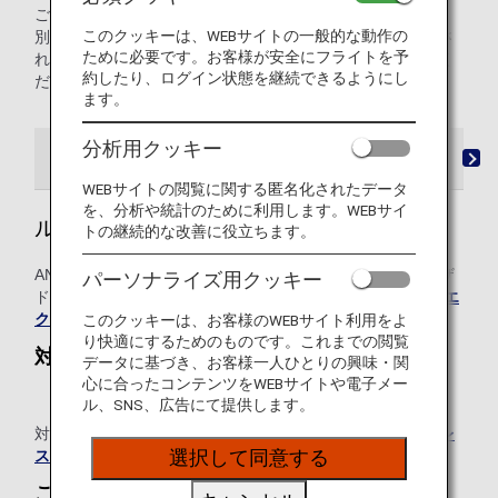
ございます。
このクッキーは、WEBサイトの一般的な動作の
別の航空会社のフライトナンバーで鉄道サービスをご予約さ
ために必要です。お客様が安全にフライトを予
れている場合、詳細については各航空会社に直接お問合せく
約したり、ログイン状態を継続できるようにし
ださい。
ます。
分析用クッキー
ルフトハンザエクスプレス
Rail&Flyサービス
オ
WEBサイトの閲覧に関する匿名化されたデータ
を、分析や統計のために利用します。WEBサイ
ルフトハンザエクスプレス
トの継続的な改善に役立ちます。
ANAのジョイントベンチャーパートナーであるルフトハンザ
パーソナライズ用クッキー
ドイツ航空（LH）のサービスです。詳しくは
ルフトハンザエ
クスプレス鉄道
をご覧ください。
このクッキーは、お客様のWEBサイト利用をよ
り快適にするためのものです。これまでの閲覧
対象列車
データに基づき、お客様一人ひとりの興味・関
心に合ったコンテンツをWEBサイトや電子メー
LH便名がついたドイツ鉄道ICE
ル、SNS、広告にて提供します。
対象路線についてさらに詳しくは、
ルフトハンザエクスプレ
ス鉄道
をご覧ください。
選択して同意する
ご予約・ご購入