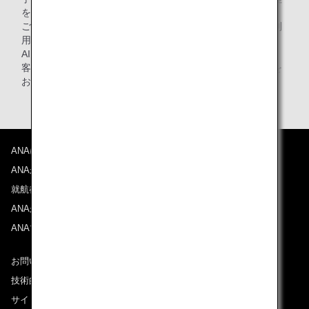
をお願いします。
ご注意：フランクフルトからルフトハンザ航空運航便をご利
用のお客様はフランクフルト空港長距離列車用駅にある
AIRailカウンターをご利用いただけますが、ANAご利用のお
客様はご自身でANAのチェックインカウンターまで手荷物を
お持ちください。
ANAについて
ANAからのお知らせ
就航都市
ANAがお約束する体験
ANAマイレージクラブ
お問い合わせ
技術的なお問い合わせ（推奨環境）
サイトマップ