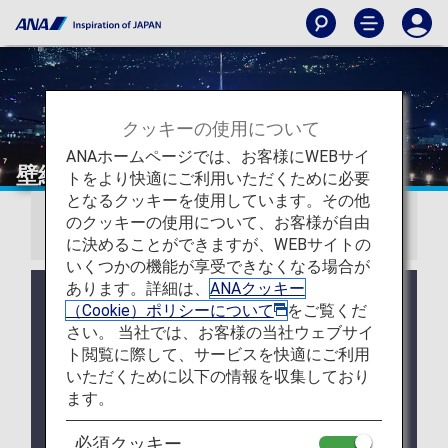
クッキーの使用について
ANAホームページでは、お客様にWEBサイ
壁紙ダウンロード
トをより快適にご利用いただくために必要
となるクッキーを使用しています。その他
のクッキーの使用について、お客様が自由
お知らせ
に決めることができますが、WEBサイトの
いくつかの機能が享受できなくなる場合が
あります。詳細は、
ANAクッキー
2026/7/28 2026年8月の壁紙カレンダーをリリー
（Cookie）ポリシーについて
をご覧くだ
スいたしました。
さい。 当社では、お客様の当社ウェブサイ
2026/7/28 ANAオリジナル壁紙（PC・iPad）をリ
ト閲覧に際して、サービスを快適にご利用
リースいたしました。
いただくために以下の情報を収集しており
ます。
2026/07/28 ANAオリジナル壁紙（スマートフォ
ン）をリリースいたしました。
必須クッキー