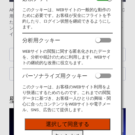
このクッキーは、WEBサイトの一般的な動作の
ANA公式の飛行機（航空機）や空、日本や世界の街並みのPC
ために必要です。お客様が安全にフライトを予
用の壁紙（Wallpaper）を無料でダウンロードできます。ま
約したり、ログイン状態を継続できるようにし
た、過去の退役機種ジャンボジェットなどの壁紙もバックナ
ます。
ンバーにご用意しております。お客様のパソコンに合ったサ
イズの壁紙をお選びください。（毎月更新）
分析用クッキー
WEBサイトの閲覧に関する匿名化されたデータ
壁紙カレンダー
を、分析や統計のために利用します。WEBサイ
トの継続的な改善に役立ちます。
ANAオリジナル壁紙
パーソナライズ用クッキー
このクッキーは、お客様のWEBサイト利用をよ
り快適にするためのものです。これまでの閲覧
壁紙カレンダー
データに基づき、お客様一人ひとりの興味・関
心に合ったコンテンツをWEBサイトや電子メー
ル、SNS、広告にて提供します。
選択して同意する