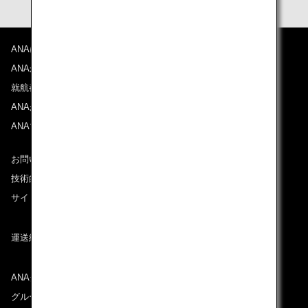
ANAについて
ANAからのお知らせ
就航都市
ANAがお約束する体験
ANAマイレージクラブ
お問い合わせ
技術的なお問い合わせ（推奨環境）
サイトマップ
運送約款
ANAグループについて
グループ企業一覧