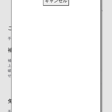
キャンセル
* 複数の航空会社を利用し、最終目的地まで手荷物を預
けた場合は、最後に搭乗した運航航空会社へ直接お問い
合わせください。
ご申告の期限
手荷物の受け取りの翌日から7日以内
補償
補償の対象となる破損に関しましては、原則として修理の
上、ご返却いたします。
破損の程度や時間的な要因などにより修理以外のご案内をさ
せて頂く場合もございます。
* 免責事項に該当する場合は補償の対象外となりますの
でご了承ください。
免責事項
手荷物の取り扱いには十分注意いたしておりますが、以下に