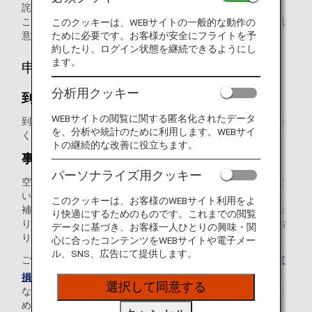
詫び申し上げます。
このような事態が生じた場合、ANAは不具合を解消すべく誠
このクッキーは、WEBサイトの一般的な動作の
意を持って対応いたします。
ために必要です。お客様が安全にフライトを予
約したり、ログイン状態を継続できるようにし
ます。
申告
分析用クッキー
到着時のご申告
WEBサイトの閲覧に関する匿名化されたデータ
到着時に破損に気づかれた場合は、すぐに空港係員にご申告
を、分析や統計のために利用します。WEBサイ
ください。
トの継続的な改善に役立ちます。
事後のご申告
パーソナライズ用クッキー
空港を離れた後に破損に気づいた場合、免責事項に該当しな
いことをご確認の上、申告期限内にご申告ください。
このクッキーは、お客様のWEBサイト利用をよ
補償に関するご申告は
旅客手荷物運送約款
にてご案内のとお
り快適にするためのものです。これまでの閲覧
り、書面（
ご申告フォーム
）でのご申告をお願いしてお
データに基づき、お客様一人ひとりの興味・関
ります。
心に合ったコンテンツをWEBサイトや電子メー
ル、SNS、広告にて提供します。
ご事情にともない、
お電話
にてご申告される場合、別途「
破
損手荷物申告書
」の提出が必要となります。
選択して同意する
なお、申告書の郵送料金はお客様負担となります。あらかじ
めご了承ください。