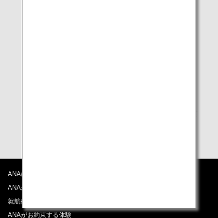
* 上記写真は免責と判断できる参考例です。手荷物の実
際の状況を確認した上でご案内致します。
ANAについて
ANAからのお知らせ
就航都市
ANAがお約束する体験