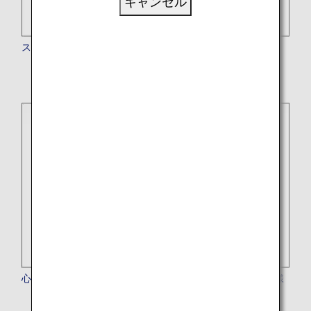
キャンセル
ストレッチャーをご希望のお客様
心臓ペースメーカーや金属製の固定具がお体に入ったお客様