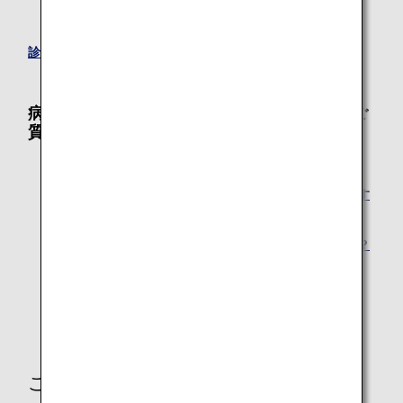
ストレッチャーや保育器を使用される場合
診断書について
病気やけがのあるお客様についてのよくあるご
質問
喘息ですが搭乗に際し注意することはありますか？
機内へインスリン注射・エピペンを持ち込みたいのです
が？
パニック障がいですが、航空旅行は大丈夫でしょうか？
インフルエンザで航空機には乗れますか？
杖・松葉杖は機内に持ち込めますか？
ご不明な点や、ご不安をお持ちのお客様