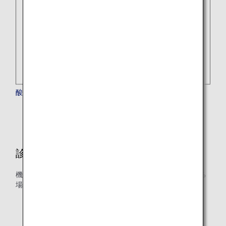
酸素濃縮器（POC）をご利用のお客様
診断書について
機内で医療用酸素ボンベや特定の医療機器などを使用される
場合に診断書をご用意いただいております。
医療用酸素ボンベを使用される場合
酸素濃縮器（POC）、人工呼吸器を使用される場合