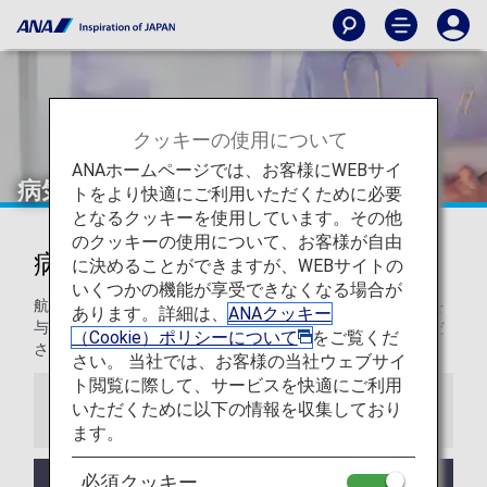
クッキーの使用について
ANAホームページでは、お客様にWEBサイ
病気やけがのあるお客様
トをより快適にご利用いただくために必要
となるクッキーを使用しています。その他
のクッキーの使用について、お客様が自由
病気やけがのあるお客様
に決めることができますが、WEBサイトの
いくつかの機能が享受できなくなる場合が
航空機の機内環境は地上とは異なります。おからだに影響を
あります。詳細は、
ANAクッキー
与えることもありますため、事前に主治医とよくご相談くだ
（Cookie）ポリシーについて
をご覧くだ
さい。
さい。 当社では、お客様の当社ウェブサイ
ト閲覧に際して、サービスを快適にご利用
いただくために以下の情報を収集しており
お知らせ
ます。
必須クッキー