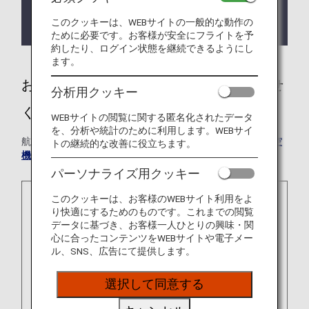
睡眠時無呼吸症候群（CPAPご利用）のお客様はご
搭乗前にANAおからだの不自由なお客様デスクへご
このクッキーは、WEBサイトの一般的な動作の
連絡ください。
ために必要です。お客様が安全にフライトを予
約したり、ログイン状態を継続できるようにし
ます。
お手伝いが必要な場合はお気軽にお知らせ
分析用クッキー
ください
WEBサイトの閲覧に関する匿名化されたデータ
を、分析や統計のために利用します。WEBサイ
航空機の機内環境は、地上とは異なります。詳しくは「
航空
トの継続的な改善に役立ちます。
機内の環境について
」をご参照ください。
パーソナライズ用クッキー
このクッキーは、お客様のWEBサイト利用をよ
り快適にするためのものです。これまでの閲覧
データに基づき、お客様一人ひとりの興味・関
心に合ったコンテンツをWEBサイトや電子メー
ル、SNS、広告にて提供します。
選択して同意する