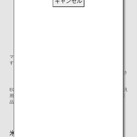
キャンセル
マーク上部の記載は、ECE規則番号と改訂シリーズ番号で
す。
「ECE」または「UN」の表示があることをご確認くださ
い。
ECE規則番号と改訂シリーズ番号の下に、「UNIVERSAL（汎
用型）」の文言、体重範囲、国番号、シリアルナンバー、製
品名が記載されています。
シリアルナンバーにある「03」は、規定の改訂番号で
す。
米国連邦自動車安全基準（FMVSS）にて