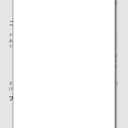
便での使用は以前まで認められていませんでしたが、現
在は「CARES」の使用のみ許可されています。
ご使用いただけないチャイルドシート
チャイルドシートは、常にシートベルトで固定できる必要が
あります。固定できないものは、その他の基準を満たしてい
ても機内でご使用いただくことはできません。
特に、国際線ファーストクラスやビジネスクラス、国内
線プレミアムエコノミーでは、座席幅が広いため、シー
トベルトでの固定が困難な場合があり、ご使用いただけ
ない場合もございます。
また、CARES以外で、こちらに記載のタイプはご使用いただ
けません。
ブースタータイプ