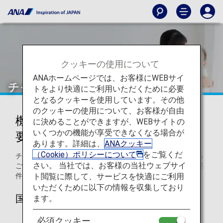
クッキーの使用について
ANAホームページでは、お客様にWEBサイ
チャイルドシートについて
トをより快適にご利用いただくために必要
となるクッキーを使用しています。その他
のクッキーの使用について、お客様が自由
機内でのチャイルドシート使用の
に決めることができますが、WEBサイトの
いくつかの機能が享受できなくなる場合が
要件
あります。詳細は、
ANAクッキー
（Cookie）ポリシーについて
をご覧くだ
チャイルドシートを機内にお持ち込みになってご使用になる
さい。 当社では、お客様の当社ウェブサイ
ご予定のお客様は、チャイルドシートが以下に記載の認定要
ト閲覧に際して、サービスを快適にご利用
件のうち1つを満たしていることが必要です。
いただくために以下の情報を収集しており
国土交通省（日本）の承認済みである
ます。
必須クッキー