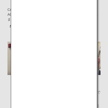
CARESのチャイルドシートには、「FAA APPROVED IN
ACCORDANCE WITH」と記載されたラベルが添付されてい
ます。
「CARES」のシートとは？
CARESは1歳以上かつ体重が22～44ポンド（約10～
20Kg）のお子様を対象に設計された航空機用のシートで
す。
ハーネスタイプのチャイルドシートについて、ANA運航