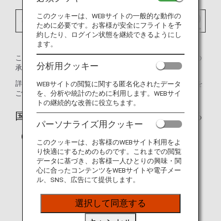
このクッキーは、WEBサイトの一般的な動作の
ために必要です。お客様が安全にフライトを予
約したり、ログイン状態を継続できるようにし
ます。
この画像は、当該チャイルドシートが国土交通省（日本）の
分析用クッキー
承認済みであることを示しています。
詳細については、
国土交通省（日本）
のウェブサイトを
WEBサイトの閲覧に関する匿名化されたデータ
を、分析や統計のために利用します。WEBサイ
ご確認ください。（日本語のみ）
トの継続的な改善に役立ちます。
国際連合欧州経済委員会の承認済みである
パーソナライズ用クッキー
（UN/ECE）
このクッキーは、お客様のWEBサイト利用をよ
り快適にするためのものです。これまでの閲覧
データに基づき、お客様一人ひとりの興味・関
心に合ったコンテンツをWEBサイトや電子メー
ル、SNS、広告にて提供します。
選択して同意する