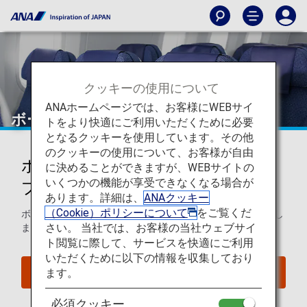
クッキーの使用について
ANAホームページでは、お客様にWEBサイ
ボーイング787-9（789）
トをより快適にご利用いただくために必要
となるクッキーを使用しています。その他
のクッキーの使用について、お客様が自由
ボーイング787-9 (789)シートマッ
に決めることができますが、WEBサイトの
いくつかの機能が享受できなくなる場合が
プ
あります。詳細は、
ANAクッキー
（Cookie）ポリシーについて
をご覧くだ
ボーイング787-9 (789)のシートマップについてご案内いたし
さい。 当社では、お客様の当社ウェブサイ
ます。
ト閲覧に際して、サービスを快適にご利用
いただくために以下の情報を収集しており
ます。
座席照会
必須クッキー