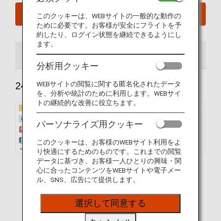
今すぐ予約
このクッキーは、WEBサイトの一般的な動作の
ために必要です。お客様が安全にフライトを予
約したり、ログイン状態を継続できるようにし
ます。
246席
215席
206席
分析用クッキー
WEBサイトの閲覧に関する匿名化されたデータ
246席
を、分析や統計のために利用します。WEBサイ
トの継続的な改善に役立ちます。
パーソナライズ用クッキー
このクッキーは、お客様のWEBサイト利用をよ
り快適にするためのものです。これまでの閲覧
データに基づき、お客様一人ひとりの興味・関
心に合ったコンテンツをWEBサイトや電子メー
ル、SNS、広告にて提供します。
選択して同意する