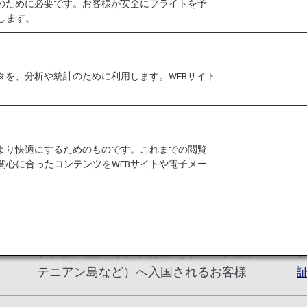
作のために必要です。お客様が安全にフライトを予
します。
ムの申請が必要となります。
も関わらず、申請を完了されていないお客様は、渡航・
す。事前に申請手続きをお済ませください。
タを、分析や統計のために利用します。WEBサイト
対象
をより快適にするためのものです。これまでの閲覧
関心に合ったコンテンツをWEBサイトや電子メー
ビザ免除プログラム(Visa Waiver
Program/VWP) 対象国籍（日本を含む）
のお客様
グアム・北マリアナ諸島（サイパン島、
テニアン島など）へ入国されるお客様
証