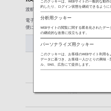
このクッキーは、WEBサイトの一般的な動
約したり、ログイン状態を継続できるように
渡航先により、事前に電子渡航認証システ
分析用クッキー
電子渡航認証システム申請対象のお客様に
便にご搭乗いただけない可能性がございま
WEBサイトの閲覧に関する匿名化されたデー
の継続的な改善に役立ちます。
渡航先
パーソナライズ用クッキー
このクッキーは、お客様のWEBサイト利用
データに基づき、お客様一人ひとりの興味・
米国
ル、SNS、広告にて提供します。
米国