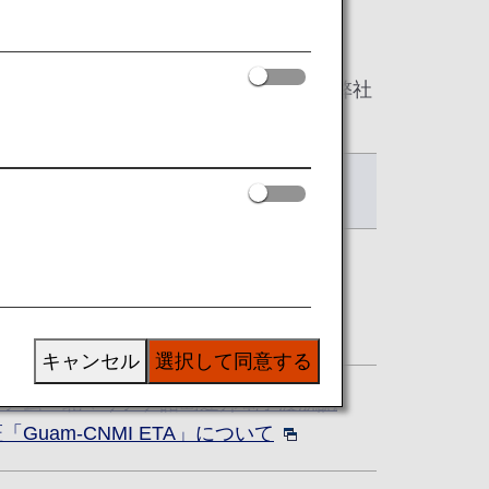
乗継する国・地域当局の指示により、弊社
詳細
米国渡航におけるESTA申請について
キャンセル
選択して同意する
グアムー北マリアナ諸島連邦電子渡航認
「Guam-CNMI ETA」について