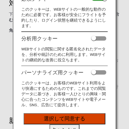
対象者
このクッキーは、WEBサイトの一般的な動作の
下記の免除者を除き、
日本に入国する外国人(再入国の方を含
ために必要です。お客様が安全にフライトを予
む)
が対象となります。
約したり、ログイン状態を継続できるようにし
ます。
免除者
分析用クッキー
特別永住者
WEBサイトの閲覧に関する匿名化されたデータ
16歳未満の方
を、分析や統計のために利用します。WEBサイ
トの継続的な改善に役立ちます。
「外交」又は「公用」の在留資格に該当する活動を行お
うとする方
パーソナライズ用クッキー
国の行政機関の長が招へいする方
このクッキーは、お客様のWEBサイト利用をよ
「（外交）又は（公用）の在留資格に該当する活動を行
り快適にするためのものです。これまでの閲覧
おうとする」または「国の行政機関の長が招へいする」
データに基づき、お客様一人ひとりの興味・関
に準じて法務省令で定める方
心に合ったコンテンツをWEBサイトや電子メー
ル、SNS、広告にて提供します。
選択して同意する
新しい入国審査手続きの流れ