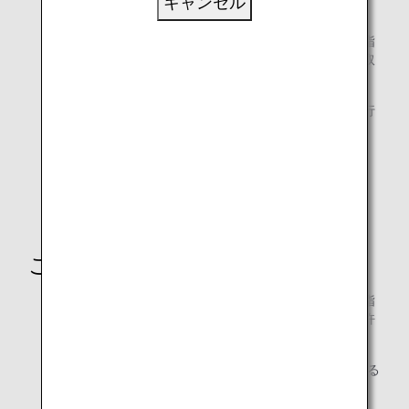
キャンセル
入国審査官に旅券、EDカード等の提出
入国審査官から案内を受けた後、原則、両手の人指し指
を指紋読取機器の上に置き、電磁的に指紋情報を読み取
る
指紋読取機器の上部にあるカメラで、顔写真の撮影を行
う
入国審査官からのインタビューを受ける
入国審査官から旅券等を受け取り、審査終了
ご注意
個人識別情報の提供が義務付けられている外国人が、指
紋又は顔写真の提供を拒否した場合、日本への入国は許
可されず、日本からの退去を命じられます。
EDカードに不備があると入国審査に非常に時間がかかる
為、EDカードの記入漏れのないようご記入ください。