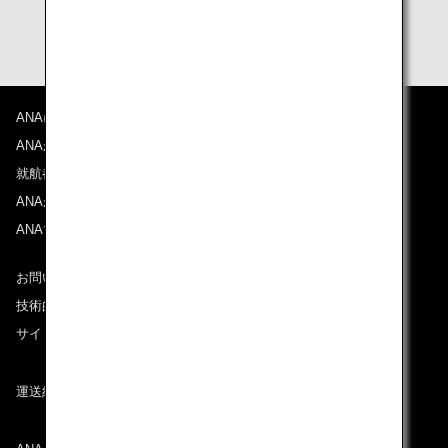
詳しくは
法務省のホームページ
をご覧ください。
ANAについて
ANAからのお知らせ
就航都市
ANAがお約束する体験
ANAマイレージクラブ
お問い合わせ
技術的なお問い合わせ（推奨環境）
サイトマップ
運送約款