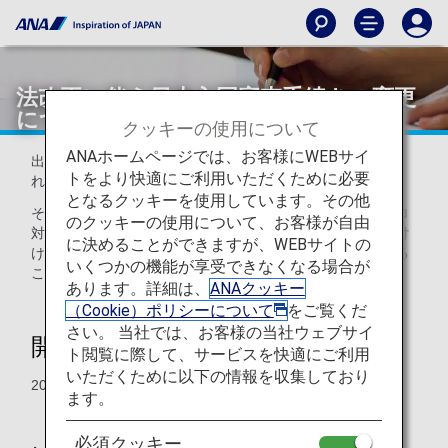
法改正に伴う日本入国審査手続きの変更
について
クッキーの使用について
ANAホームページでは、お客様にWEBサイ
出入国管理及び難民認定法の一部を改正する法律が公布さ
トをより快適にご利用いただくために必要
れ、テロの未然防止のための規定が整備されました。
となるクッキーを使用しています。その他
その一環として、入国審査時に個人識別情報を利用したテロ
のクッキーの使用について、お客様が自由
対策が実施されることになり、個人識別情報の提供が義務付
に決めることができますが、WEBサイトの
けられている外国人のお客様は、指紋及び顔写真を提供する
いくつかの機能が享受できなくなる場合が
ことになりました。
あります。詳細は、
ANAクッキー
（Cookie）ポリシーについて
をご覧くだ
さい。 当社では、お客様の当社ウェブサイ
開始日
ト閲覧に際して、サービスを快適にご利用
いただくために以下の情報を収集しており
2007年11月20日より
ます。
必須クッキー