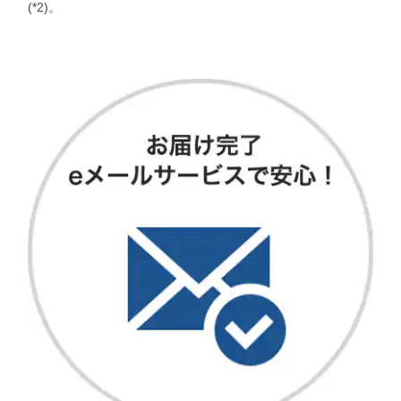
(*2)。