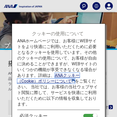
クッキーの使用について
ANAホームページでは、お客様にWEBサイ
プリオーダー
トをより快適にご利用いただくために必要
となるクッキーを使用しています。その他
のクッキーの使用について、お客様が自由
搭乗前に商品を注文する
に決めることができますが、WEBサイトの
いくつかの機能が享受できなくなる場合が
ANAでご搭乗の場合、超過手荷物やミールオーダーなどの商
あります。詳細は、
ANAクッキー
品を事前にお支払いいただくことができます。ファーストク
（Cookie）ポリシーについて
をご覧くだ
ラス、ビジネスクラスをご利用のお客様は、無料で事前ミー
さい。 当社では、お客様の当社ウェブサイ
ルオーダーが可能です。
ト閲覧に際して、サービスを快適にご利用
いただくために以下の情報を収集しており
ます。
事前追加手荷物
ファーストクラス事前ミールオーダ
必須クッキー