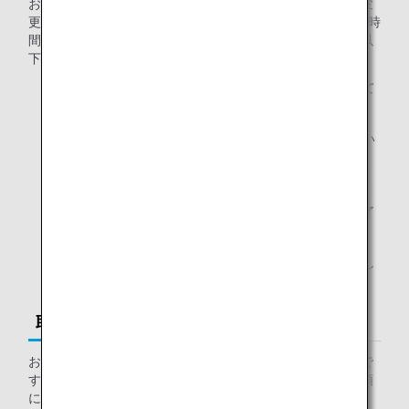
お客様が事前に追加手数料をお支払いただいたお手荷物の変
更は、旅程に記載された最初のフライトの出発予定時刻の6時
間前までに行っていただく必要があります。変更の際は、以
下の手順に従ってください。
ANAウェブサイトより、フライトの変更手続きを行って
ください。
事前にお支払いいただいた追加手荷物料金を払い戻しい
たします。
お客様への払い戻し手続きが完了した時点で、eメー
ルにてお知らせいたします。完了までには、最大1週
間程度かかる場合がございますので、あらかじめご了
承ください。
フライト変更後に、あらためて事前追加手荷物のお申し
込みをお願いします。
取り消し
お申し込みいただいた追加手荷物料金は、払い戻しが可能で
す。事前追加手荷物の取り消しをご希望の場合、以下の手順
に従ってください。