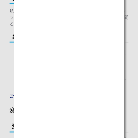
航空券購入が完了した時点から、旅程に記載された最初のフ
ライトの出発予定時間の6時間前までが、お申し込み受付期間
となります。
お支払い方法
クレジットカード
中国サイトでは、支付宝（Alipay）・銀聯カードもご
利用になれます。
PayPal
中国・韓国・ベトナム・インドネシア・インド・マレ
ーシア・トルコサイトは対象外です。
ご予約の確認
変更・取り消しについて
変更