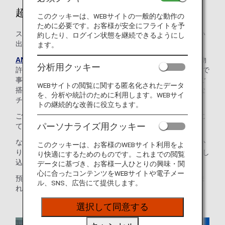
超過手荷物の事前支払［国際線］
このクッキーは、WEBサイトの一般的な動作の
ために必要です。お客様が安全にフライトを予
スマートなチェックインで時間を節約して、より多くの思い
約したり、ログイン状態を継続できるようにし
出を。
ます。
ANAの手荷物ルール
が適用される旅程において、無料手荷物
分析用クッキー
許容量を超える手荷物1個までの料金をANAウェブサイト上で
事前にお支払いいただける便利なサービスです。国際線のご
WEBサイトの閲覧に関する匿名化されたデータ
搭乗前にオンラインでお支払いいただくことで、スムーズな
を、分析や統計のために利用します。WEBサイ
チェックインが可能となります。
トの継続的な改善に役立ちます。
ご注意：適用される手荷物ルールは、予約内容の確認画面に
パーソナライズ用クッキー
てご確認いただけます。
なお、ANA運航国際線をANA便名でご利用いただき、お預か
このクッキーは、お客様のWEBサイト利用をよ
りする無料手荷物許容量を超える手荷物が1個の場合にお申し
り快適にするためのものです。これまでの閲覧
込みいただけます。
データに基づき、お客様一人ひとりの興味・関
心に合ったコンテンツをWEBサイトや電子メー
預入手荷物の中に重量・サイズ制限を超過した手荷物が含ま
ル、SNS、広告にて提供します。
れる場合は、本サービスをご利用いただけません。
選択して同意する