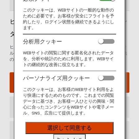
空港ガイド
ご案内
このクッキーは、WEBサイトの一般的な動作の
ために必要です。お客様が安全にフライトを予
ヒューストン - ジョージ・ブッシュ・イン
約したり、ログイン状態を継続できるようにし
ます。
ターコンチネンタル空港ガイド
分析用クッキー
ヒューストン・ジョージ・ブッシュ・インターコンチネンタ
WEBサイトの閲覧に関する匿名化されたデータ
ル空港の発着ターミナルマップおよび空港内に関するその他
を、分析や統計のために利用します。WEBサイ
の情報。
トの継続的な改善に役立ちます。
パーソナライズ用クッキー
ヒューストン - ジョージ・ブッシュ・インターコン
チネンタル空港ウェブサイト
このクッキーは、お客様のWEBサイト利用をよ
り快適にするためのものです。これまでの閲覧
データに基づき、お客様一人ひとりの興味・関
心に合ったコンテンツをWEBサイトや電子メー
到着ターミナル
ル、SNS、広告にて提供します。
選択して同意する
出発ターミナル