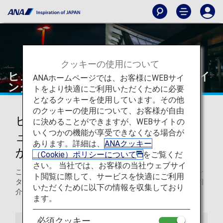
クッキーの使用について
ヒューストン - ジョージ・ブッシュ・イ
ANAホームページでは、お客様にWEBサイ
ンターコンチネンタル空港
トをより快適にご利用いただくために必要
となるクッキーを使用しています。その他
のクッキーの使用について、お客様が自由
ヒューストン - ジョージ・ブッシ
に決めることができますが、WEBサイトの
いくつかの機能が享受できなくなる場合が
ュ・インターコンチネンタル空港
あります。詳細は、
ANAクッキー
からの発着
（Cookie）ポリシーについて
をご覧くだ
さい。 当社では、お客様の当社ウェブサイ
このページでは、ヒューストン・ジョージ・ブッシュ・イン
ト閲覧に際して、サービスを快適にご利用
ターコンチネンタル空港から目的地までの役立つ情報をご紹
いただくために以下の情報を収集しており
介します。
ます。
必須クッキー